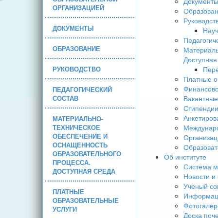
Документ
ОРГАНИЗАЦИЕЙ
Образова
Руководст
ДОКУМЕНТЫ
Науч
Педагогич
ОБРАЗОВАНИЕ
Материаль
Доступная
РУКОВОДСТВО
Пере
Платные о
Финансово
ПЕДАГОГИЧЕСКИЙ
СОСТАВ
Вакантные
Стипендии
Анкетиров
МАТЕРИАЛЬНО-
ТЕХНИЧЕСКОЕ
Междунаро
ОБЕСПЕЧЕНИЕ И
Организац
ОСНАЩЕННОСТЬ
Образоват
ОБРАЗОВАТЕЛЬНОГО
Об институте
ПРОЦЕССА.
Система м
ДОСТУПНАЯ СРЕДА
Новости и
Ученый со
ПЛАТНЫЕ
Информаци
ОБРАЗОВАТЕЛЬНЫЕ
Фотогалер
УСЛУГИ
Доска поч