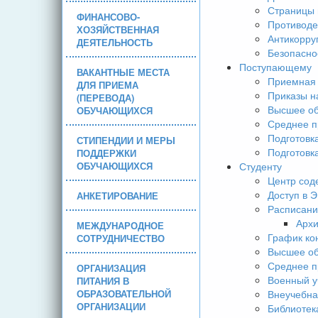
Страницы 
ФИНАНСОВО-
Противоде
ХОЗЯЙСТВЕННАЯ
Антикорру
ДЕЯТЕЛЬНОСТЬ
Безопасно
Поступающему
ВАКАНТНЫЕ МЕСТА
Приемная 
ДЛЯ ПРИЕМА
Приказы н
(ПЕРЕВОДА)
Высшее об
ОБУЧАЮЩИХСЯ
Среднее п
Подготовк
СТИПЕНДИИ И МЕРЫ
Подготовк
ПОДДЕРЖКИ
ОБУЧАЮЩИХСЯ
Студенту
Центр сод
Доступ в 
АНКЕТИРОВАНИЕ
Расписани
Арх
МЕЖДУНАРОДНОЕ
График ко
СОТРУДНИЧЕСТВО
Высшее об
Среднее п
ОРГАНИЗАЦИЯ
Военный у
ПИТАНИЯ В
ОБРАЗОВАТЕЛЬНОЙ
Внеучебна
ОРГАНИЗАЦИИ
Библиотек