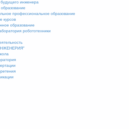
 будущего инженера
 образование
льное профессиональное образование
е курсов
нное образование
аборатория робототехники
еятельность
"ИНЖЕНЕРИЯ"
кола
оратория
ертации
бретения
ликации