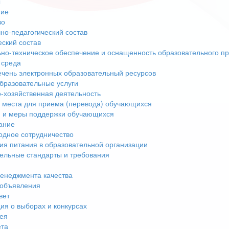
ы
ние
во
но-педагогический состав
еский состав
но-техническое обеспечение и оснащенность образовательного пр
 среда
чень электронных образовательный ресурсов
бразовательные услуги
-хозяйственная деятельность
 места для приема (перевода) обучающихся
 и меры поддержки обучающихся
ание
дное сотрудничество
ия питания в образовательной организации
ельные стандарты и требования
енеджмента качества
 объявления
вет
я о выборах и конкурсах
ея
ета