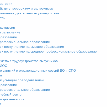
истории
йствие терроризму и экстремизму
пционная деятельность университета
сть
комиссия
а зачисление
разование
рофессиональное образование
а к поступлению на высшее образование
а к поступлению на среднее профессиональное образование
ействия трудоустройства выпусников
ЭИОС
е занятий и экзаменационных сессий ВО и СПО
ив
нсультаций преподавателей
разование
рофессиональное образование
чебный центр
я деятельность
а