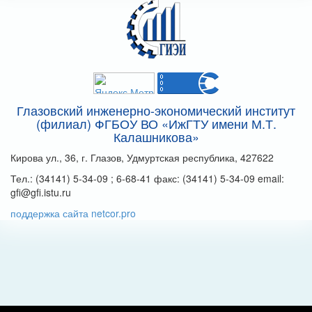
Глазовский инженерно-экономический институт
(филиал) ФГБОУ ВО «ИжГТУ имени М.Т.
Калашникова»
Кирова ул., 36, г. Глазов, Удмуртская республика, 427622
Тел.: (34141) 5-34-09 ; 6-68-41 факс: (34141) 5-34-09 email:
gfi@gfi.istu.ru
поддержка сайта netcor.pro