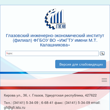
Глазовский инженерно-экономический институт
(филиал) ФГБОУ ВО «ИжГТУ имени М.Т.
Калашникова»
Версия для слабовидящих
Нав
Кирова ул., 36, г. Глазов, Удмуртская республика, 427622
Тел.: (34141) 5-34-09 ; 6-68-41 факс: (34141) 5-34-09 email:
gfi@gfi.istu.ru