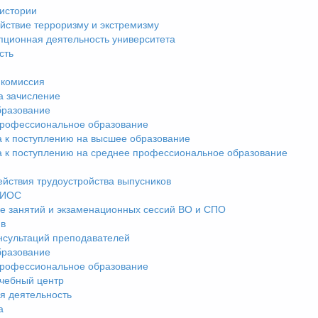
истории
йствие терроризму и экстремизму
пционная деятельность университета
сть
комиссия
а зачисление
разование
рофессиональное образование
а к поступлению на высшее образование
а к поступлению на среднее профессиональное образование
ействия трудоустройства выпусников
ЭИОС
е занятий и экзаменационных сессий ВО и СПО
ив
нсультаций преподавателей
разование
рофессиональное образование
чебный центр
я деятельность
а