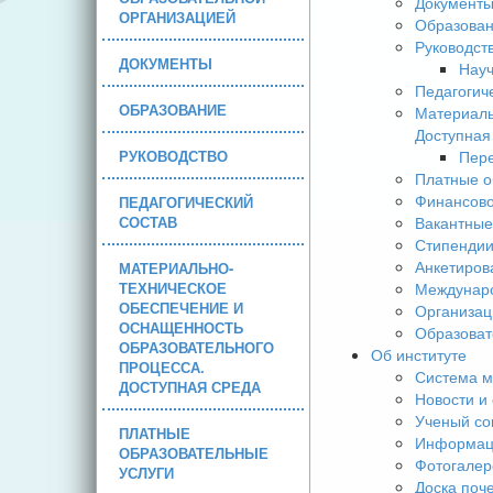
Документ
ОРГАНИЗАЦИЕЙ
Образова
Руководст
ДОКУМЕНТЫ
Науч
Педагогич
ОБРАЗОВАНИЕ
Материаль
Доступная
РУКОВОДСТВО
Пере
Платные о
Финансово
ПЕДАГОГИЧЕСКИЙ
СОСТАВ
Вакантные
Стипендии
Анкетиров
МАТЕРИАЛЬНО-
ТЕХНИЧЕСКОЕ
Междунаро
ОБЕСПЕЧЕНИЕ И
Организац
ОСНАЩЕННОСТЬ
Образоват
ОБРАЗОВАТЕЛЬНОГО
Об институте
ПРОЦЕССА.
Система м
ДОСТУПНАЯ СРЕДА
Новости и
Ученый со
ПЛАТНЫЕ
Информаци
ОБРАЗОВАТЕЛЬНЫЕ
Фотогалер
УСЛУГИ
Доска поч