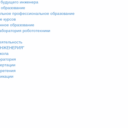
 будущего инженера
 образование
льное профессиональное образование
е курсов
нное образование
аборатория робототехники
еятельность
"ИНЖЕНЕРИЯ"
кола
оратория
ертации
бретения
ликации