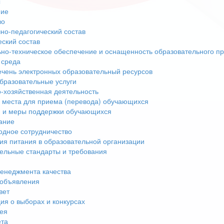
ы
ние
во
но-педагогический состав
еский состав
но-техническое обеспечение и оснащенность образовательного пр
 среда
чень электронных образовательный ресурсов
бразовательные услуги
-хозяйственная деятельность
 места для приема (перевода) обучающихся
 и меры поддержки обучающихся
ание
дное сотрудничество
ия питания в образовательной организации
ельные стандарты и требования
енеджмента качества
 объявления
вет
я о выборах и конкурсах
ея
ета