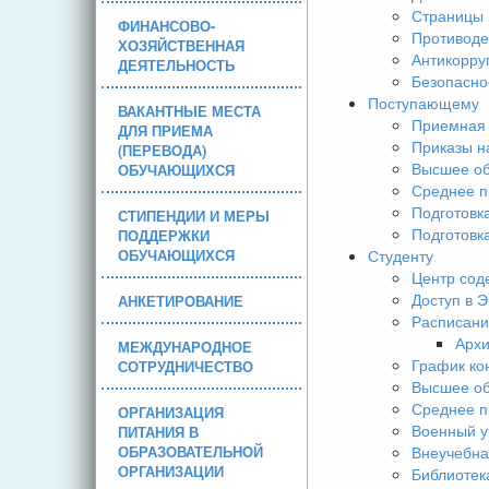
Страницы 
ФИНАНСОВО-
Противоде
ХОЗЯЙСТВЕННАЯ
Антикорру
ДЕЯТЕЛЬНОСТЬ
Безопасно
Поступающему
ВАКАНТНЫЕ МЕСТА
Приемная 
ДЛЯ ПРИЕМА
Приказы н
(ПЕРЕВОДА)
Высшее об
ОБУЧАЮЩИХСЯ
Среднее п
Подготовк
СТИПЕНДИИ И МЕРЫ
Подготовк
ПОДДЕРЖКИ
ОБУЧАЮЩИХСЯ
Студенту
Центр сод
Доступ в 
АНКЕТИРОВАНИЕ
Расписани
Арх
МЕЖДУНАРОДНОЕ
График ко
СОТРУДНИЧЕСТВО
Высшее об
Среднее п
ОРГАНИЗАЦИЯ
Военный у
ПИТАНИЯ В
ОБРАЗОВАТЕЛЬНОЙ
Внеучебна
ОРГАНИЗАЦИИ
Библиотек