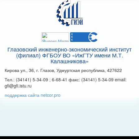
Глазовский инженерно-экономический институт
(филиал) ФГБОУ ВО «ИжГТУ имени М.Т.
Калашникова»
Кирова ул., 36, г. Глазов, Удмуртская республика, 427622
Тел.: (34141) 5-34-09 ; 6-68-41 факс: (34141) 5-34-09 email:
gfi@gfi.istu.ru
поддержка сайта netcor.pro