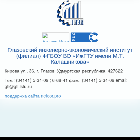
Глазовский инженерно-экономический институт
(филиал) ФГБОУ ВО «ИжГТУ имени М.Т.
Калашникова»
Кирова ул., 36, г. Глазов, Удмуртская республика, 427622
Тел.: (34141) 5-34-09 ; 6-68-41 факс: (34141) 5-34-09 email:
gfi@gfi.istu.ru
поддержка сайта netcor.pro