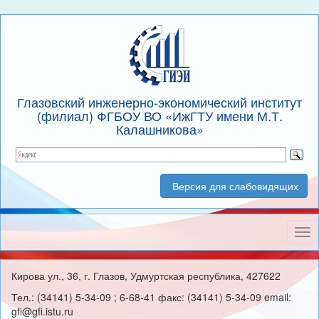
Глазовский инженерно-экономический институт
(филиал) ФГБОУ ВО «ИжГТУ имени М.Т.
Калашникова»
Версия для слабовидящих
Нав
Кирова ул., 36, г. Глазов, Удмуртская республика, 427622
Тел.: (34141) 5-34-09 ; 6-68-41 факс: (34141) 5-34-09 email:
gfi@gfi.istu.ru