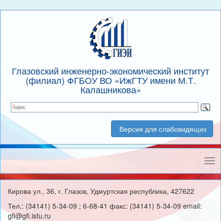
Глазовский инженерно-экономический институт
(филиал) ФГБОУ ВО «ИжГТУ имени М.Т.
Калашникова»
Версия для слабовидящих
Нав
Кирова ул., 36, г. Глазов, Удмуртская республика, 427622
Тел.: (34141) 5-34-09 ; 6-68-41 факс: (34141) 5-34-09 email:
gfi@gfi.istu.ru