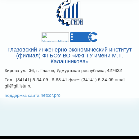
Глазовский инженерно-экономический институт
(филиал) ФГБОУ ВО «ИжГТУ имени М.Т.
Калашникова»
Кирова ул., 36, г. Глазов, Удмуртская республика, 427622
Тел.: (34141) 5-34-09 ; 6-68-41 факс: (34141) 5-34-09 email:
gfi@gfi.istu.ru
поддержка сайта netcor.pro