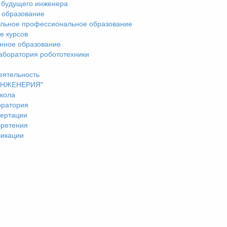
 будущего инженера
 образование
льное профессиональное образование
е курсов
нное образование
аборатория робототехники
еятельность
"ИНЖЕНЕРИЯ"
кола
оратория
ертации
бретения
ликации