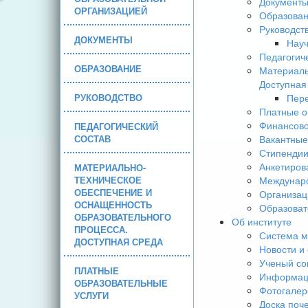
Документ
ОРГАНИЗАЦИЕЙ
Образова
Руководст
ДОКУМЕНТЫ
Науч
Педагогич
ОБРАЗОВАНИЕ
Материаль
Доступная
РУКОВОДСТВО
Пере
Платные о
Финансово
ПЕДАГОГИЧЕСКИЙ
СОСТАВ
Вакантные
Стипендии
Анкетиров
МАТЕРИАЛЬНО-
ТЕХНИЧЕСКОЕ
Междунаро
ОБЕСПЕЧЕНИЕ И
Организац
ОСНАЩЕННОСТЬ
Образоват
ОБРАЗОВАТЕЛЬНОГО
Об институте
ПРОЦЕССА.
Система м
ДОСТУПНАЯ СРЕДА
Новости и
Ученый со
ПЛАТНЫЕ
Информаци
ОБРАЗОВАТЕЛЬНЫЕ
Фотогалер
УСЛУГИ
Доска поч