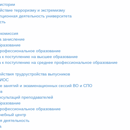
истории
йствие терроризму и экстремизму
пционная деятельность университета
сть
комиссия
а зачисление
разование
рофессиональное образование
а к поступлению на высшее образование
а к поступлению на среднее профессиональное образование
ействия трудоустройства выпусников
ЭИОС
е занятий и экзаменационных сессий ВО и СПО
ив
нсультаций преподавателей
разование
рофессиональное образование
чебный центр
я деятельность
а