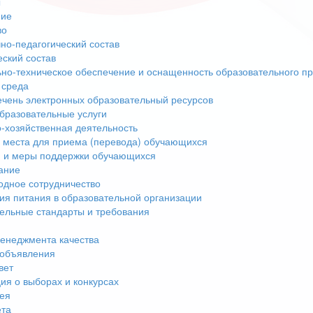
ы
ние
во
но-педагогический состав
еский состав
но-техническое обеспечение и оснащенность образовательного пр
 среда
чень электронных образовательный ресурсов
бразовательные услуги
-хозяйственная деятельность
 места для приема (перевода) обучающихся
 и меры поддержки обучающихся
ание
дное сотрудничество
ия питания в образовательной организации
ельные стандарты и требования
енеджмента качества
 объявления
вет
я о выборах и конкурсах
ея
ета