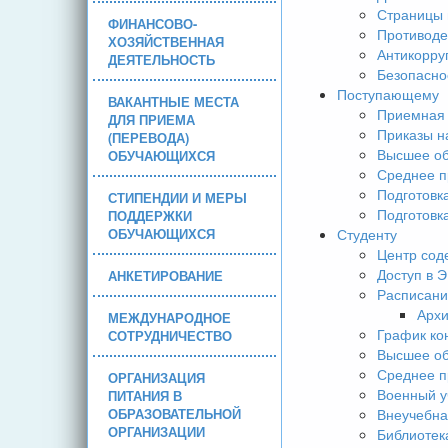
Страницы 
ФИНАНСОВО-
Противоде
ХОЗЯЙСТВЕННАЯ
Антикорру
ДЕЯТЕЛЬНОСТЬ
Безопасно
Поступающему
ВАКАНТНЫЕ МЕСТА
Приемная 
ДЛЯ ПРИЕМА
Приказы н
(ПЕРЕВОДА)
Высшее об
ОБУЧАЮЩИХСЯ
Среднее п
Подготовк
СТИПЕНДИИ И МЕРЫ
Подготовк
ПОДДЕРЖКИ
ОБУЧАЮЩИХСЯ
Студенту
Центр сод
Доступ в 
АНКЕТИРОВАНИЕ
Расписани
Арх
МЕЖДУНАРОДНОЕ
График ко
СОТРУДНИЧЕСТВО
Высшее об
Среднее п
ОРГАНИЗАЦИЯ
Военный у
ПИТАНИЯ В
ОБРАЗОВАТЕЛЬНОЙ
Внеучебна
ОРГАНИЗАЦИИ
Библиотек