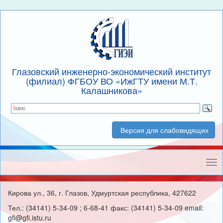
Глазовский инженерно-экономический институт
(филиал) ФГБОУ ВО «ИжГТУ имени М.Т.
Калашникова»
Версия для слабовидящих
Нав
Кирова ул., 36, г. Глазов, Удмуртская республика, 427622
Тел.: (34141) 5-34-09 ; 6-68-41 факс: (34141) 5-34-09 email:
gfi@gfi.istu.ru