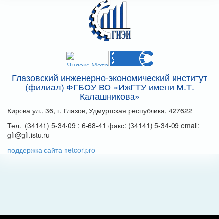
Глазовский инженерно-экономический институт
(филиал) ФГБОУ ВО «ИжГТУ имени М.Т.
Калашникова»
Кирова ул., 36, г. Глазов, Удмуртская республика, 427622
Тел.: (34141) 5-34-09 ; 6-68-41 факс: (34141) 5-34-09 email:
gfi@gfi.istu.ru
поддержка сайта netcor.pro