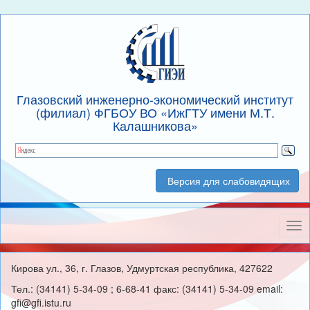
Глазовский инженерно-экономический институт
(филиал) ФГБОУ ВО «ИжГТУ имени М.Т.
Калашникова»
Версия для слабовидящих
Нав
Кирова ул., 36, г. Глазов, Удмуртская республика, 427622
Тел.: (34141) 5-34-09 ; 6-68-41 факс: (34141) 5-34-09 email:
gfi@gfi.istu.ru