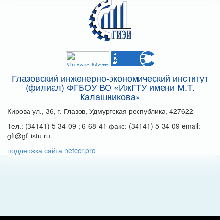
Глазовский инженерно-экономический институт
(филиал) ФГБОУ ВО «ИжГТУ имени М.Т.
Калашникова»
Кирова ул., 36, г. Глазов, Удмуртская республика, 427622
Тел.: (34141) 5-34-09 ; 6-68-41 факс: (34141) 5-34-09 email:
gfi@gfi.istu.ru
поддержка сайта netcor.pro