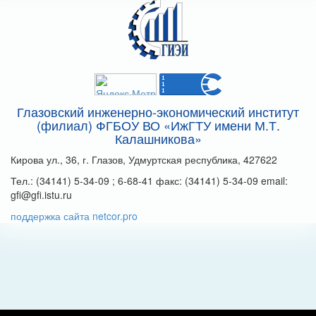
Глазовский инженерно-экономический институт
(филиал) ФГБОУ ВО «ИжГТУ имени М.Т.
Калашникова»
Кирова ул., 36, г. Глазов, Удмуртская республика, 427622
Тел.: (34141) 5-34-09 ; 6-68-41 факс: (34141) 5-34-09 email:
gfi@gfi.istu.ru
поддержка сайта netcor.pro