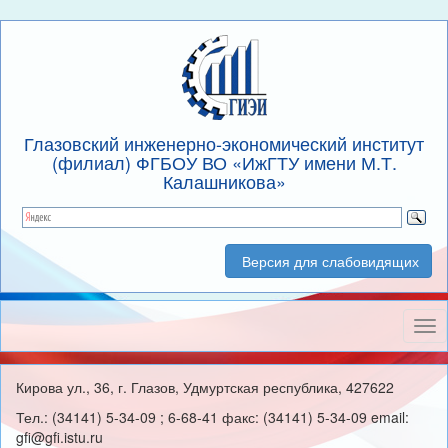
Глазовский инженерно-экономический институт
(филиал) ФГБОУ ВО «ИжГТУ имени М.Т.
Калашникова»
Версия для слабовидящих
Нав
Кирова ул., 36, г. Глазов, Удмуртская республика, 427622
Тел.: (34141) 5-34-09 ; 6-68-41 факс: (34141) 5-34-09 email:
gfi@gfi.istu.ru