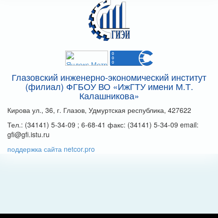
Глазовский инженерно-экономический институт
(филиал) ФГБОУ ВО «ИжГТУ имени М.Т.
Калашникова»
Кирова ул., 36, г. Глазов, Удмуртская республика, 427622
Тел.: (34141) 5-34-09 ; 6-68-41 факс: (34141) 5-34-09 email:
gfi@gfi.istu.ru
поддержка сайта netcor.pro