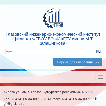
Глазовский инженерно-экономический институт
(филиал) ФГБОУ ВО «ИжГТУ имени М.Т.
Калашникова»
Версия для слабовидящих
Нав
Кирова ул., 36, г. Глазов, Удмуртская республика, 427622
Тел.: (34141) 5-34-09 ; 6-68-41 факс: (34141) 5-34-09 email:
gfi@gfi.istu.ru