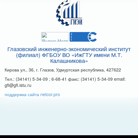
Глазовский инженерно-экономический институт
(филиал) ФГБОУ ВО «ИжГТУ имени М.Т.
Калашникова»
Кирова ул., 36, г. Глазов, Удмуртская республика, 427622
Тел.: (34141) 5-34-09 ; 6-68-41 факс: (34141) 5-34-09 email:
gfi@gfi.istu.ru
поддержка сайта netcor.pro