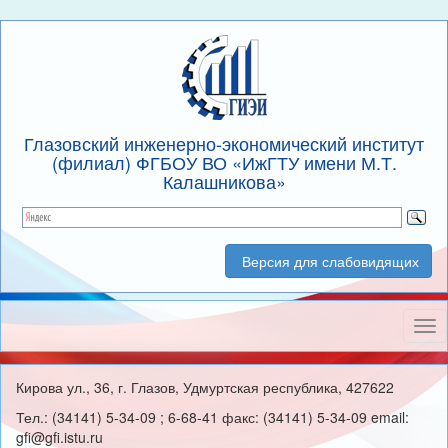
Глазовский инженерно-экономический институт
(филиал) ФГБОУ ВО «ИжГТУ имени М.Т.
Калашникова»
Версия для слабовидящих
Нав
Кирова ул., 36, г. Глазов, Удмуртская республика, 427622
Тел.: (34141) 5-34-09 ; 6-68-41 факс: (34141) 5-34-09 email:
gfi@gfi.istu.ru