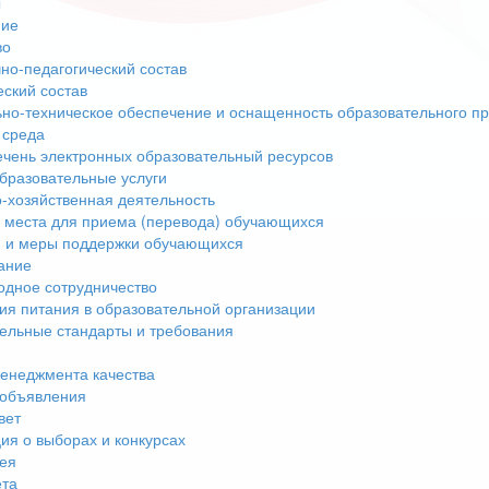
ы
ние
во
но-педагогический состав
еский состав
но-техническое обеспечение и оснащенность образовательного пр
 среда
чень электронных образовательный ресурсов
бразовательные услуги
-хозяйственная деятельность
 места для приема (перевода) обучающихся
 и меры поддержки обучающихся
ание
дное сотрудничество
ия питания в образовательной организации
ельные стандарты и требования
енеджмента качества
 объявления
вет
я о выборах и конкурсах
ея
ета