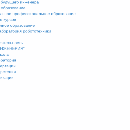
 будущего инженера
 образование
льное профессиональное образование
е курсов
нное образование
аборатория робототехники
еятельность
"ИНЖЕНЕРИЯ"
кола
оратория
ертации
бретения
ликации