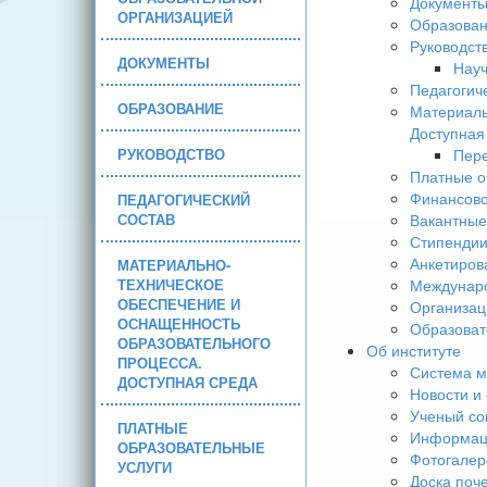
Документ
ОРГАНИЗАЦИЕЙ
Образова
Руководст
ДОКУМЕНТЫ
Науч
Педагогич
ОБРАЗОВАНИЕ
Материаль
Доступная
РУКОВОДСТВО
Пере
Платные о
Финансово
ПЕДАГОГИЧЕСКИЙ
СОСТАВ
Вакантные
Стипендии
Анкетиров
МАТЕРИАЛЬНО-
ТЕХНИЧЕСКОЕ
Междунаро
ОБЕСПЕЧЕНИЕ И
Организац
ОСНАЩЕННОСТЬ
Образоват
ОБРАЗОВАТЕЛЬНОГО
Об институте
ПРОЦЕССА.
Система м
ДОСТУПНАЯ СРЕДА
Новости и
Ученый со
ПЛАТНЫЕ
Информаци
ОБРАЗОВАТЕЛЬНЫЕ
Фотогалер
УСЛУГИ
Доска поч