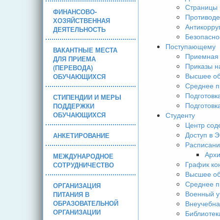
Страницы 
ФИНАНСОВО-
Противоде
ХОЗЯЙСТВЕННАЯ
Антикорру
ДЕЯТЕЛЬНОСТЬ
Безопасно
Поступающему
ВАКАНТНЫЕ МЕСТА
Приемная 
ДЛЯ ПРИЕМА
Приказы н
(ПЕРЕВОДА)
Высшее об
ОБУЧАЮЩИХСЯ
Среднее п
Подготовк
СТИПЕНДИИ И МЕРЫ
Подготовк
ПОДДЕРЖКИ
ОБУЧАЮЩИХСЯ
Студенту
Центр сод
Доступ в 
АНКЕТИРОВАНИЕ
Расписани
Арх
МЕЖДУНАРОДНОЕ
График ко
СОТРУДНИЧЕСТВО
Высшее об
Среднее п
ОРГАНИЗАЦИЯ
Военный у
ПИТАНИЯ В
ОБРАЗОВАТЕЛЬНОЙ
Внеучебна
ОРГАНИЗАЦИИ
Библиотек