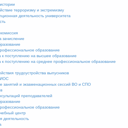
истории
йствие терроризму и экстремизму
пционная деятельность университета
сть
комиссия
а зачисление
разование
рофессиональное образование
а к поступлению на высшее образование
а к поступлению на среднее профессиональное образование
ействия трудоустройства выпусников
ЭИОС
е занятий и экзаменационных сессий ВО и СПО
ив
нсультаций преподавателей
разование
рофессиональное образование
чебный центр
я деятельность
а