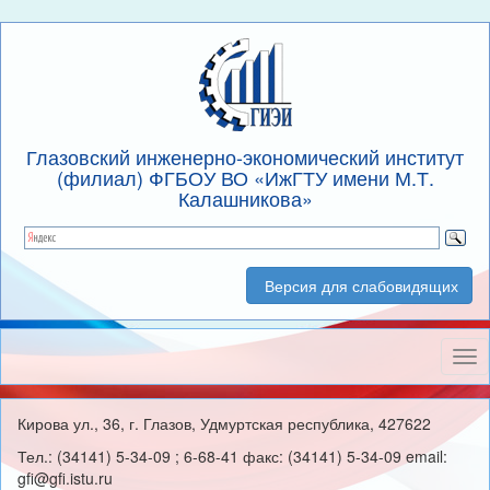
Глазовский инженерно-экономический институт
(филиал) ФГБОУ ВО «ИжГТУ имени М.Т.
Калашникова»
Версия для слабовидящих
Нав
Кирова ул., 36, г. Глазов, Удмуртская республика, 427622
Тел.: (34141) 5-34-09 ; 6-68-41 факс: (34141) 5-34-09 email:
gfi@gfi.istu.ru