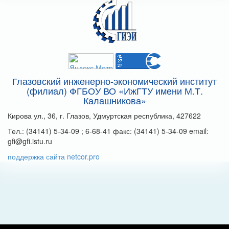
Глазовский инженерно-экономический институт
(филиал) ФГБОУ ВО «ИжГТУ имени М.Т.
Калашникова»
Кирова ул., 36, г. Глазов, Удмуртская республика, 427622
Тел.: (34141) 5-34-09 ; 6-68-41 факс: (34141) 5-34-09 email:
gfi@gfi.istu.ru
поддержка сайта netcor.pro