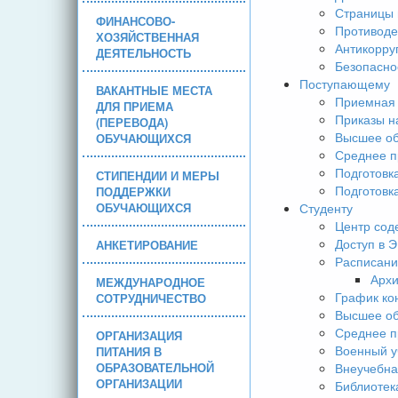
Страницы 
ФИНАНСОВО-
Противоде
ХОЗЯЙСТВЕННАЯ
Антикорру
ДЕЯТЕЛЬНОСТЬ
Безопасно
Поступающему
ВАКАНТНЫЕ МЕСТА
Приемная 
ДЛЯ ПРИЕМА
Приказы н
(ПЕРЕВОДА)
Высшее об
ОБУЧАЮЩИХСЯ
Среднее п
Подготовк
СТИПЕНДИИ И МЕРЫ
Подготовк
ПОДДЕРЖКИ
ОБУЧАЮЩИХСЯ
Студенту
Центр сод
Доступ в 
АНКЕТИРОВАНИЕ
Расписани
Арх
МЕЖДУНАРОДНОЕ
График ко
СОТРУДНИЧЕСТВО
Высшее об
Среднее п
ОРГАНИЗАЦИЯ
Военный у
ПИТАНИЯ В
ОБРАЗОВАТЕЛЬНОЙ
Внеучебна
ОРГАНИЗАЦИИ
Библиотек