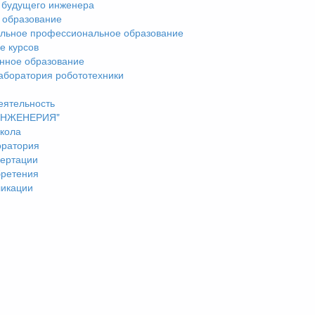
 будущего инженера
 образование
льное профессиональное образование
е курсов
нное образование
аборатория робототехники
еятельность
"ИНЖЕНЕРИЯ"
кола
оратория
ертации
бретения
ликации