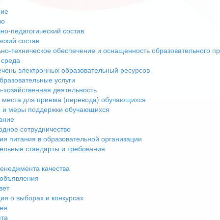
ы
ние
во
но-педагогический состав
еский состав
но-техническое обеспечение и оснащенность образовательного пр
 среда
чень электронных образовательный ресурсов
бразовательные услуги
-хозяйственная деятельность
 места для приема (перевода) обучающихся
 и меры поддержки обучающихся
ание
дное сотрудничество
ия питания в образовательной организации
ельные стандарты и требования
енеджмента качества
 объявления
вет
я о выборах и конкурсах
ея
ета