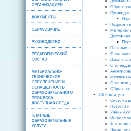
Документ
ОРГАНИЗАЦИЕЙ
Образова
Руководст
ДОКУМЕНТЫ
Науч
Педагогич
ОБРАЗОВАНИЕ
Материаль
Доступная
РУКОВОДСТВО
Пере
Платные о
Финансово
ПЕДАГОГИЧЕСКИЙ
СОСТАВ
Вакантные
Стипендии
Анкетиров
МАТЕРИАЛЬНО-
ТЕХНИЧЕСКОЕ
Междунаро
ОБЕСПЕЧЕНИЕ И
Организац
ОСНАЩЕННОСТЬ
Образоват
ОБРАЗОВАТЕЛЬНОГО
Об институте
ПРОЦЕССА.
Система м
ДОСТУПНАЯ СРЕДА
Новости и
Ученый со
ПЛАТНЫЕ
Информаци
ОБРАЗОВАТЕЛЬНЫЕ
Фотогалер
УСЛУГИ
Доска поч