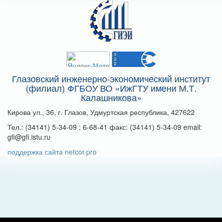
Глазовский инженерно-экономический институт
(филиал) ФГБОУ ВО «ИжГТУ имени М.Т.
Калашникова»
Кирова ул., 36, г. Глазов, Удмуртская республика, 427622
Тел.: (34141) 5-34-09 ; 6-68-41 факс: (34141) 5-34-09 email:
gfi@gfi.istu.ru
поддержка сайта netcor.pro