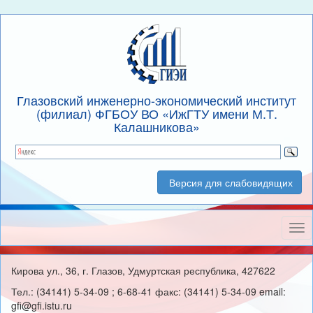
Глазовский инженерно-экономический институт
(филиал) ФГБОУ ВО «ИжГТУ имени М.Т.
Калашникова»
Версия для слабовидящих
Нав
Кирова ул., 36, г. Глазов, Удмуртская республика, 427622
Тел.: (34141) 5-34-09 ; 6-68-41 факс: (34141) 5-34-09 email:
gfi@gfi.istu.ru