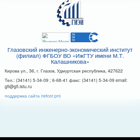
Глазовский инженерно-экономический институт
(филиал) ФГБОУ ВО «ИжГТУ имени М.Т.
Калашникова»
Кирова ул., 36, г. Глазов, Удмуртская республика, 427622
Тел.: (34141) 5-34-09 ; 6-68-41 факс: (34141) 5-34-09 email:
gfi@gfi.istu.ru
поддержка сайта netcor.pro