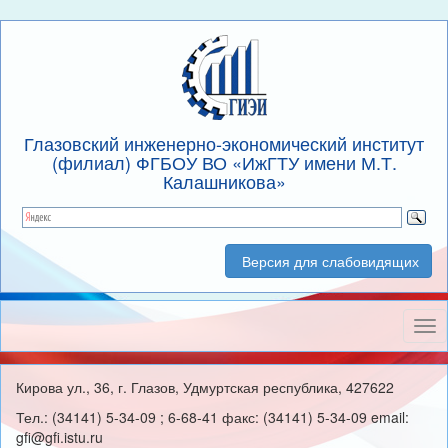
Глазовский инженерно-экономический институт
(филиал) ФГБОУ ВО «ИжГТУ имени М.Т.
Калашникова»
Версия для слабовидящих
Нав
Кирова ул., 36, г. Глазов, Удмуртская республика, 427622
Тел.: (34141) 5-34-09 ; 6-68-41 факс: (34141) 5-34-09 email:
gfi@gfi.istu.ru