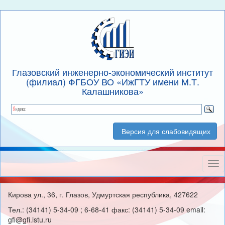
Глазовский инженерно-экономический институт
(филиал) ФГБОУ ВО «ИжГТУ имени М.Т.
Калашникова»
Версия для слабовидящих
Нав
Кирова ул., 36, г. Глазов, Удмуртская республика, 427622
Тел.: (34141) 5-34-09 ; 6-68-41 факс: (34141) 5-34-09 email:
gfi@gfi.istu.ru