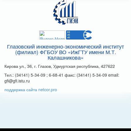
Глазовский инженерно-экономический институт
(филиал) ФГБОУ ВО «ИжГТУ имени М.Т.
Калашникова»
Кирова ул., 36, г. Глазов, Удмуртская республика, 427622
Тел.: (34141) 5-34-09 ; 6-68-41 факс: (34141) 5-34-09 email:
gfi@gfi.istu.ru
поддержка сайта netcor.pro