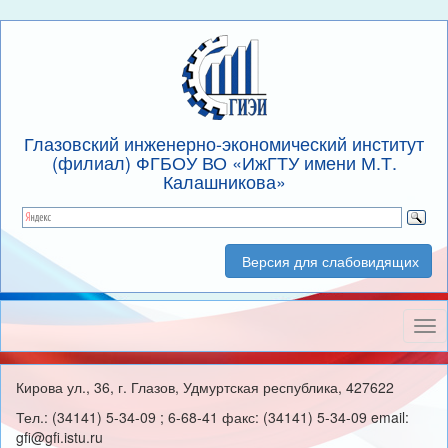
Глазовский инженерно-экономический институт
(филиал) ФГБОУ ВО «ИжГТУ имени М.Т.
Калашникова»
Версия для слабовидящих
Нав
Кирова ул., 36, г. Глазов, Удмуртская республика, 427622
Тел.: (34141) 5-34-09 ; 6-68-41 факс: (34141) 5-34-09 email:
gfi@gfi.istu.ru