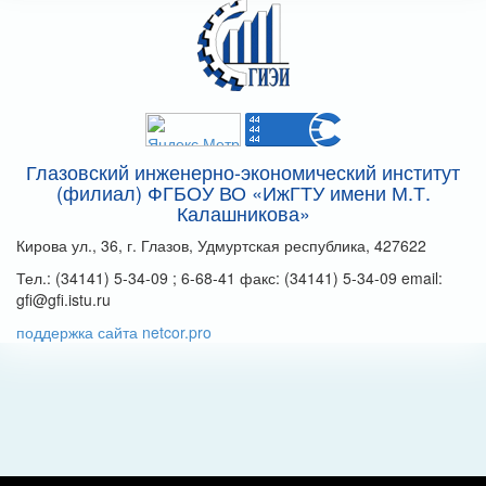
Глазовский инженерно-экономический институт
(филиал) ФГБОУ ВО «ИжГТУ имени М.Т.
Калашникова»
Кирова ул., 36, г. Глазов, Удмуртская республика, 427622
Тел.: (34141) 5-34-09 ; 6-68-41 факс: (34141) 5-34-09 email:
gfi@gfi.istu.ru
поддержка сайта netcor.pro