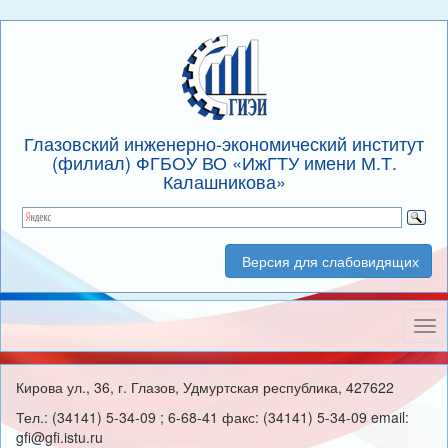
Глазовский инженерно-экономический институт
(филиал) ФГБОУ ВО «ИжГТУ имени М.Т.
Калашникова»
Версия для слабовидящих
Нав
Кирова ул., 36, г. Глазов, Удмуртская республика, 427622
Тел.: (34141) 5-34-09 ; 6-68-41 факс: (34141) 5-34-09 email:
gfi@gfi.istu.ru