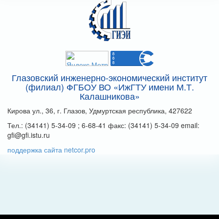
Глазовский инженерно-экономический институт
(филиал) ФГБОУ ВО «ИжГТУ имени М.Т.
Калашникова»
Кирова ул., 36, г. Глазов, Удмуртская республика, 427622
Тел.: (34141) 5-34-09 ; 6-68-41 факс: (34141) 5-34-09 email:
gfi@gfi.istu.ru
поддержка сайта netcor.pro