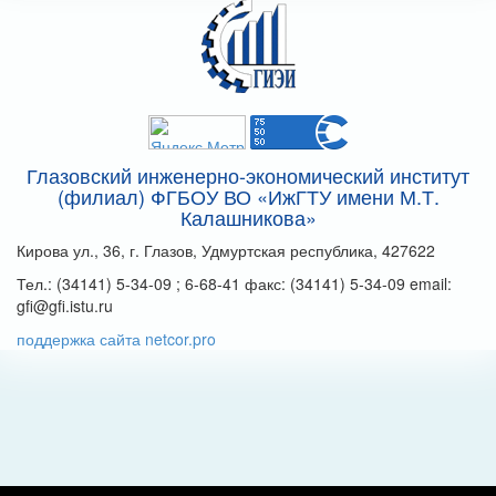
Глазовский инженерно-экономический институт
(филиал) ФГБОУ ВО «ИжГТУ имени М.Т.
Калашникова»
Кирова ул., 36, г. Глазов, Удмуртская республика, 427622
Тел.: (34141) 5-34-09 ; 6-68-41 факс: (34141) 5-34-09 email:
gfi@gfi.istu.ru
поддержка сайта netcor.pro