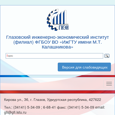
Глазовский инженерно-экономический институт
(филиал) ФГБОУ ВО «ИжГТУ имени М.Т.
Калашникова»
Версия для слабовидящих
Нав
Кирова ул., 36, г. Глазов, Удмуртская республика, 427622
Тел.: (34141) 5-34-09 ; 6-68-41 факс: (34141) 5-34-09 email:
gfi@gfi.istu.ru