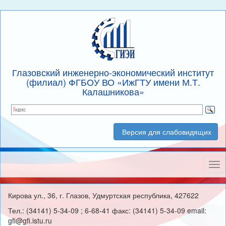
Глазовский инженерно-экономический институт
(филиал) ФГБОУ ВО «ИжГТУ имени М.Т.
Калашникова»
Версия для слабовидящих
Нав
Кирова ул., 36, г. Глазов, Удмуртская республика, 427622
Тел.: (34141) 5-34-09 ; 6-68-41 факс: (34141) 5-34-09 email:
gfi@gfi.istu.ru