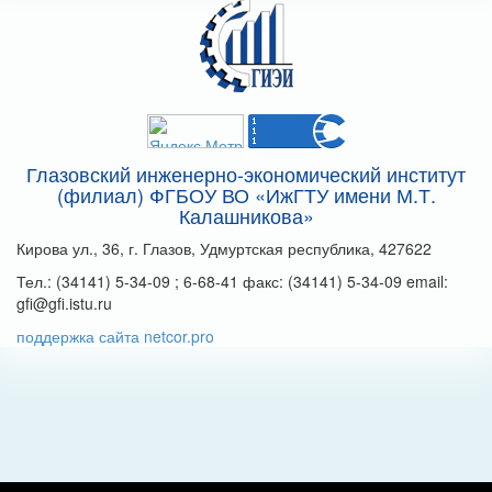
Глазовский инженерно-экономический институт
(филиал) ФГБОУ ВО «ИжГТУ имени М.Т.
Калашникова»
Кирова ул., 36, г. Глазов, Удмуртская республика, 427622
Тел.: (34141) 5-34-09 ; 6-68-41 факс: (34141) 5-34-09 email:
gfi@gfi.istu.ru
поддержка сайта netcor.pro