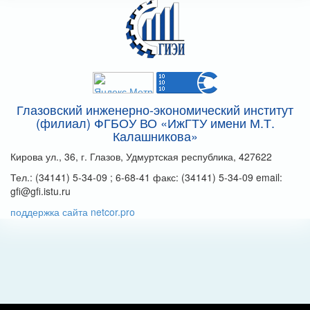
Глазовский инженерно-экономический институт
(филиал) ФГБОУ ВО «ИжГТУ имени М.Т.
Калашникова»
Кирова ул., 36, г. Глазов, Удмуртская республика, 427622
Тел.: (34141) 5-34-09 ; 6-68-41 факс: (34141) 5-34-09 email:
gfi@gfi.istu.ru
поддержка сайта netcor.pro