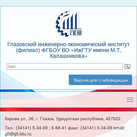
Глазовский инженерно-экономический институт
(филиал) ФГБОУ ВО «ИжГТУ имени М.Т.
Калашникова»
Версия для слабовидящих
Нав
Кирова ул., 36, г. Глазов, Удмуртская республика, 427622
Тел.: (34141) 5-34-09 ; 6-68-41 факс: (34141) 5-34-09 email:
gfi@gfi.istu.ru