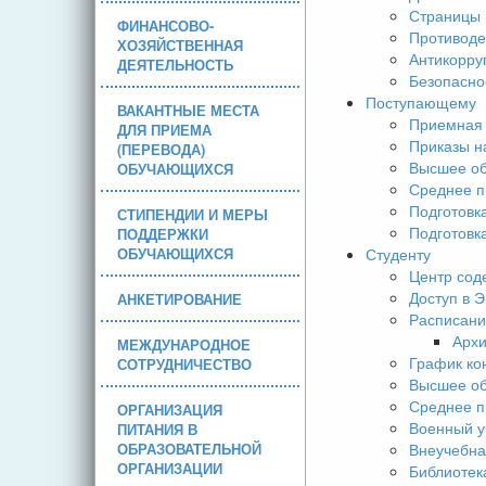
Страницы 
ФИНАНСОВО-
Противоде
ХОЗЯЙСТВЕННАЯ
Антикорру
ДЕЯТЕЛЬНОСТЬ
Безопасно
Поступающему
ВАКАНТНЫЕ МЕСТА
Приемная 
ДЛЯ ПРИЕМА
Приказы н
(ПЕРЕВОДА)
Высшее об
ОБУЧАЮЩИХСЯ
Среднее п
Подготовк
СТИПЕНДИИ И МЕРЫ
Подготовк
ПОДДЕРЖКИ
ОБУЧАЮЩИХСЯ
Студенту
Центр сод
Доступ в 
АНКЕТИРОВАНИЕ
Расписани
Арх
МЕЖДУНАРОДНОЕ
График ко
СОТРУДНИЧЕСТВО
Высшее об
Среднее п
ОРГАНИЗАЦИЯ
Военный у
ПИТАНИЯ В
ОБРАЗОВАТЕЛЬНОЙ
Внеучебна
ОРГАНИЗАЦИИ
Библиотек