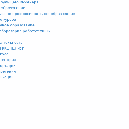
 будущего инженера
 образование
льное профессиональное образование
е курсов
нное образование
аборатория робототехники
еятельность
"ИНЖЕНЕРИЯ"
кола
оратория
ертации
бретения
ликации