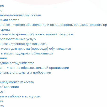
ы
ние
во
но-педагогический состав
еский состав
но-техническое обеспечение и оснащенность образовательного пр
 среда
чень электронных образовательный ресурсов
бразовательные услуги
-хозяйственная деятельность
 места для приема (перевода) обучающихся
 и меры поддержки обучающихся
ание
дное сотрудничество
ия питания в образовательной организации
ельные стандарты и требования
енеджмента качества
 объявления
вет
я о выборах и конкурсах
ея
ета