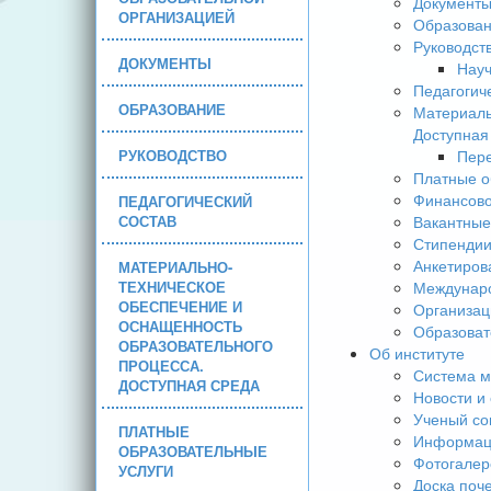
Документ
ОРГАНИЗАЦИЕЙ
Образова
Руководст
ДОКУМЕНТЫ
Науч
Педагогич
ОБРАЗОВАНИЕ
Материаль
Доступная
РУКОВОДСТВО
Пере
Платные о
Финансово
ПЕДАГОГИЧЕСКИЙ
СОСТАВ
Вакантные
Стипендии
Анкетиров
МАТЕРИАЛЬНО-
ТЕХНИЧЕСКОЕ
Междунаро
ОБЕСПЕЧЕНИЕ И
Организац
ОСНАЩЕННОСТЬ
Образоват
ОБРАЗОВАТЕЛЬНОГО
Об институте
ПРОЦЕССА.
Система м
ДОСТУПНАЯ СРЕДА
Новости и
Ученый со
ПЛАТНЫЕ
Информаци
ОБРАЗОВАТЕЛЬНЫЕ
Фотогалер
УСЛУГИ
Доска поч