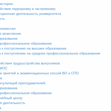
истории
йствие терроризму и экстремизму
пционная деятельность университета
сть
комиссия
а зачисление
разование
рофессиональное образование
а к поступлению на высшее образование
а к поступлению на среднее профессиональное образование
ействия трудоустройства выпусников
ЭИОС
е занятий и экзаменационных сессий ВО и СПО
ив
нсультаций преподавателей
разование
рофессиональное образование
чебный центр
я деятельность
а