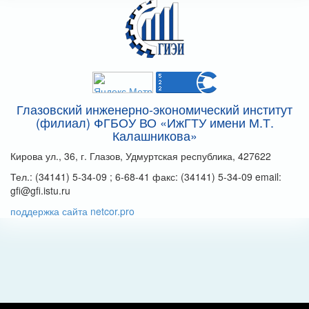
Глазовский инженерно-экономический институт
(филиал) ФГБОУ ВО «ИжГТУ имени М.Т.
Калашникова»
Кирова ул., 36, г. Глазов, Удмуртская республика, 427622
Тел.: (34141) 5-34-09 ; 6-68-41 факс: (34141) 5-34-09 email:
gfi@gfi.istu.ru
поддержка сайта netcor.pro