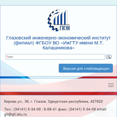
Глазовский инженерно-экономический институт
(филиал) ФГБОУ ВО «ИжГТУ имени М.Т.
Калашникова»
Версия для слабовидящих
Нав
Кирова ул., 36, г. Глазов, Удмуртская республика, 427622
Тел.: (34141) 5-34-09 ; 6-68-41 факс: (34141) 5-34-09 email:
gfi@gfi.istu.ru