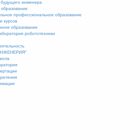
 будущего инженера
 образование
льное профессиональное образование
е курсов
нное образование
аборатория робототехники
еятельность
"ИНЖЕНЕРИЯ"
кола
оратория
ертации
бретения
ликации