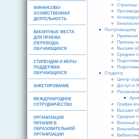
Страницы 
ФИНАНСОВО-
Противоде
ХОЗЯЙСТВЕННАЯ
Антикорру
ДЕЯТЕЛЬНОСТЬ
Безопасно
Поступающему
ВАКАНТНЫЕ МЕСТА
Приемная 
ДЛЯ ПРИЕМА
Приказы н
(ПЕРЕВОДА)
Высшее об
ОБУЧАЮЩИХСЯ
Среднее п
Подготовк
СТИПЕНДИИ И МЕРЫ
Подготовк
ПОДДЕРЖКИ
ОБУЧАЮЩИХСЯ
Студенту
Центр сод
Доступ в 
АНКЕТИРОВАНИЕ
Расписани
Арх
МЕЖДУНАРОДНОЕ
График ко
СОТРУДНИЧЕСТВО
Высшее об
Среднее п
ОРГАНИЗАЦИЯ
Военный у
ПИТАНИЯ В
ОБРАЗОВАТЕЛЬНОЙ
Внеучебна
ОРГАНИЗАЦИИ
Библиотек