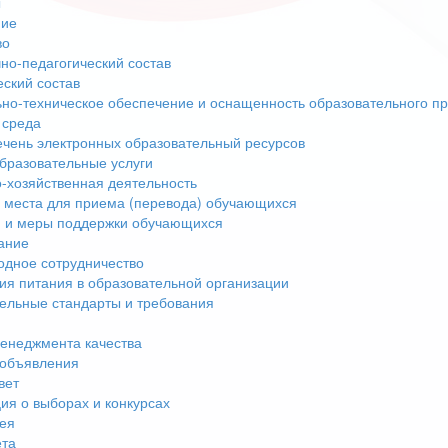
ы
ние
во
но-педагогический состав
еский состав
но-техническое обеспечение и оснащенность образовательного пр
 среда
чень электронных образовательный ресурсов
бразовательные услуги
-хозяйственная деятельность
 места для приема (перевода) обучающихся
 и меры поддержки обучающихся
ание
дное сотрудничество
ия питания в образовательной организации
ельные стандарты и требования
енеджмента качества
 объявления
вет
я о выборах и конкурсах
ея
ета