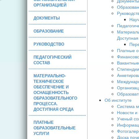
Документ
ОРГАНИЗАЦИЕЙ
Образова
Руководст
ДОКУМЕНТЫ
Науч
Педагогич
ОБРАЗОВАНИЕ
Материаль
Доступная
РУКОВОДСТВО
Пере
Платные о
Финансово
ПЕДАГОГИЧЕСКИЙ
СОСТАВ
Вакантные
Стипендии
Анкетиров
МАТЕРИАЛЬНО-
ТЕХНИЧЕСКОЕ
Междунаро
ОБЕСПЕЧЕНИЕ И
Организац
ОСНАЩЕННОСТЬ
Образоват
ОБРАЗОВАТЕЛЬНОГО
Об институте
ПРОЦЕССА.
Система м
ДОСТУПНАЯ СРЕДА
Новости и
Ученый со
ПЛАТНЫЕ
Информаци
ОБРАЗОВАТЕЛЬНЫЕ
Фотогалер
УСЛУГИ
Доска поч