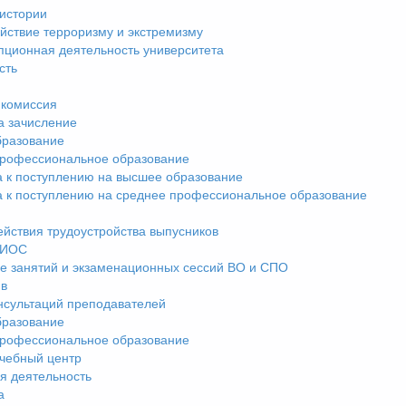
истории
йствие терроризму и экстремизму
пционная деятельность университета
сть
комиссия
а зачисление
разование
рофессиональное образование
а к поступлению на высшее образование
а к поступлению на среднее профессиональное образование
ействия трудоустройства выпусников
ЭИОС
е занятий и экзаменационных сессий ВО и СПО
ив
нсультаций преподавателей
разование
рофессиональное образование
чебный центр
я деятельность
а