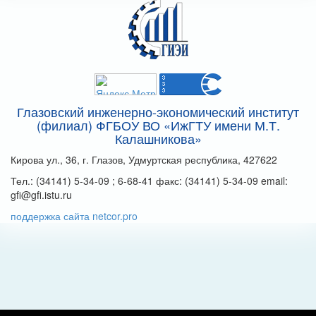
Глазовский инженерно-экономический институт
(филиал) ФГБОУ ВО «ИжГТУ имени М.Т.
Калашникова»
Кирова ул., 36, г. Глазов, Удмуртская республика, 427622
Тел.: (34141) 5-34-09 ; 6-68-41 факс: (34141) 5-34-09 email:
gfi@gfi.istu.ru
поддержка сайта netcor.pro