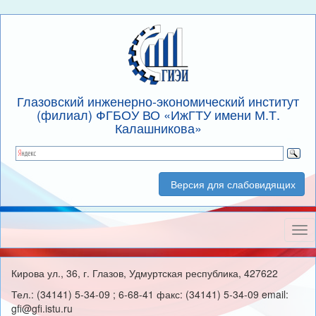
Глазовский инженерно-экономический институт
(филиал) ФГБОУ ВО «ИжГТУ имени М.Т.
Калашникова»
Версия для слабовидящих
Нав
Кирова ул., 36, г. Глазов, Удмуртская республика, 427622
Тел.: (34141) 5-34-09 ; 6-68-41 факс: (34141) 5-34-09 email:
gfi@gfi.istu.ru