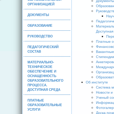
Документ
ОРГАНИЗАЦИЕЙ
Образова
Руководст
ДОКУМЕНТЫ
Науч
Педагогич
ОБРАЗОВАНИЕ
Материаль
Доступная
РУКОВОДСТВО
Пере
Платные о
Финансово
ПЕДАГОГИЧЕСКИЙ
СОСТАВ
Вакантные
Стипендии
Анкетиров
МАТЕРИАЛЬНО-
ТЕХНИЧЕСКОЕ
Междунаро
ОБЕСПЕЧЕНИЕ И
Организац
ОСНАЩЕННОСТЬ
Образоват
ОБРАЗОВАТЕЛЬНОГО
Об институте
ПРОЦЕССА.
Система м
ДОСТУПНАЯ СРЕДА
Новости и
Ученый со
ПЛАТНЫЕ
Информаци
ОБРАЗОВАТЕЛЬНЫЕ
Фотогалер
УСЛУГИ
Доска поч