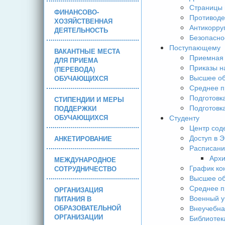
Страницы 
ФИНАНСОВО-
Противоде
ХОЗЯЙСТВЕННАЯ
Антикорру
ДЕЯТЕЛЬНОСТЬ
Безопасно
Поступающему
ВАКАНТНЫЕ МЕСТА
Приемная 
ДЛЯ ПРИЕМА
Приказы н
(ПЕРЕВОДА)
Высшее об
ОБУЧАЮЩИХСЯ
Среднее п
Подготовк
СТИПЕНДИИ И МЕРЫ
Подготовк
ПОДДЕРЖКИ
ОБУЧАЮЩИХСЯ
Студенту
Центр сод
Доступ в 
АНКЕТИРОВАНИЕ
Расписани
Арх
МЕЖДУНАРОДНОЕ
График ко
СОТРУДНИЧЕСТВО
Высшее об
Среднее п
ОРГАНИЗАЦИЯ
Военный у
ПИТАНИЯ В
ОБРАЗОВАТЕЛЬНОЙ
Внеучебна
ОРГАНИЗАЦИИ
Библиотек