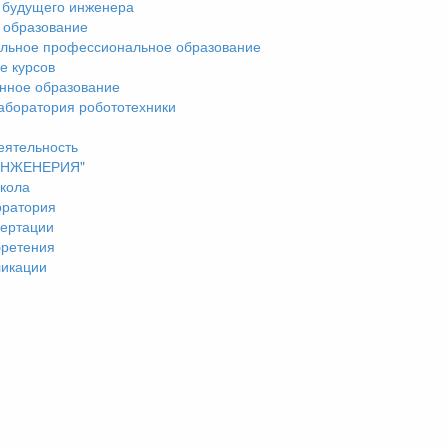
 будущего инженера
 образование
льное профессиональное образование
е курсов
нное образование
аборатория робототехники
еятельность
"ИНЖЕНЕРИЯ"
кола
оратория
ертации
бретения
ликации