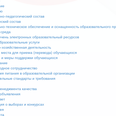
ы
ние
во
но-педагогический состав
еский состав
но-техническое обеспечение и оснащенность образовательного пр
 среда
чень электронных образовательный ресурсов
бразовательные услуги
-хозяйственная деятельность
 места для приема (перевода) обучающихся
 и меры поддержки обучающихся
ание
дное сотрудничество
ия питания в образовательной организации
ельные стандарты и требования
енеджмента качества
 объявления
вет
я о выборах и конкурсах
ея
ета