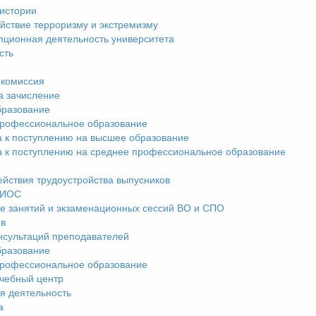
истории
йствие терроризму и экстремизму
пционная деятельность университета
сть
комиссия
а зачисление
разование
рофессиональное образование
а к поступлению на высшее образование
а к поступлению на среднее профессиональное образование
ействия трудоустройства выпусников
ЭИОС
е занятий и экзаменационных сессий ВО и СПО
ив
нсультаций преподавателей
разование
рофессиональное образование
чебный центр
я деятельность
а