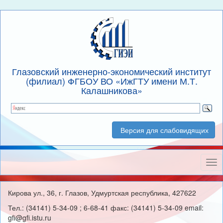
Глазовский инженерно-экономический институт
(филиал) ФГБОУ ВО «ИжГТУ имени М.Т.
Калашникова»
Версия для слабовидящих
Нав
Кирова ул., 36, г. Глазов, Удмуртская республика, 427622
Тел.: (34141) 5-34-09 ; 6-68-41 факс: (34141) 5-34-09 email:
gfi@gfi.istu.ru