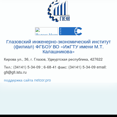
Глазовский инженерно-экономический институт
(филиал) ФГБОУ ВО «ИжГТУ имени М.Т.
Калашникова»
Кирова ул., 36, г. Глазов, Удмуртская республика, 427622
Тел.: (34141) 5-34-09 ; 6-68-41 факс: (34141) 5-34-09 email:
gfi@gfi.istu.ru
поддержка сайта netcor.pro