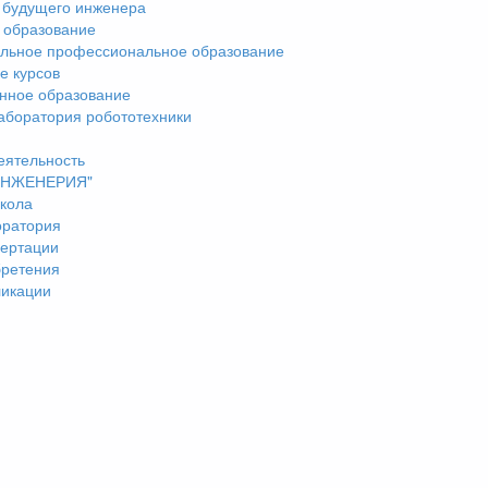
 будущего инженера
 образование
льное профессиональное образование
е курсов
нное образование
аборатория робототехники
еятельность
"ИНЖЕНЕРИЯ"
кола
оратория
ертации
бретения
ликации