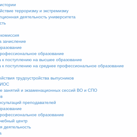
истории
йствие терроризму и экстремизму
пционная деятельность университета
сть
комиссия
а зачисление
разование
рофессиональное образование
а к поступлению на высшее образование
а к поступлению на среднее профессиональное образование
ействия трудоустройства выпусников
ЭИОС
е занятий и экзаменационных сессий ВО и СПО
ив
нсультаций преподавателей
разование
рофессиональное образование
чебный центр
я деятельность
а