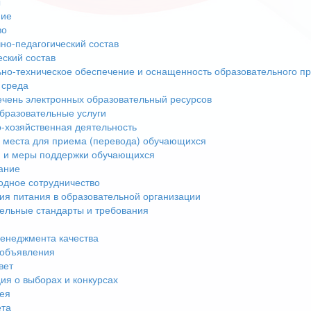
ы
ние
во
но-педагогический состав
еский состав
но-техническое обеспечение и оснащенность образовательного пр
 среда
чень электронных образовательный ресурсов
бразовательные услуги
-хозяйственная деятельность
 места для приема (перевода) обучающихся
 и меры поддержки обучающихся
ание
дное сотрудничество
ия питания в образовательной организации
ельные стандарты и требования
енеджмента качества
 объявления
вет
я о выборах и конкурсах
ея
ета