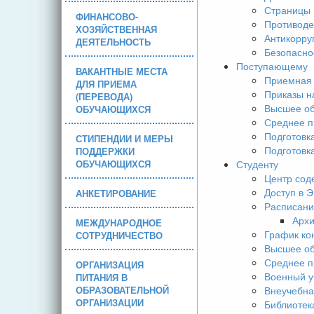
Страницы 
ФИНАНСОВО-
Противоде
ХОЗЯЙСТВЕННАЯ
Антикорру
ДЕЯТЕЛЬНОСТЬ
Безопасно
Поступающему
ВАКАНТНЫЕ МЕСТА
Приемная 
ДЛЯ ПРИЕМА
Приказы н
(ПЕРЕВОДА)
Высшее об
ОБУЧАЮЩИХСЯ
Среднее п
Подготовк
СТИПЕНДИИ И МЕРЫ
Подготовк
ПОДДЕРЖКИ
ОБУЧАЮЩИХСЯ
Студенту
Центр сод
Доступ в 
АНКЕТИРОВАНИЕ
Расписани
Арх
МЕЖДУНАРОДНОЕ
График ко
СОТРУДНИЧЕСТВО
Высшее об
Среднее п
ОРГАНИЗАЦИЯ
Военный у
ПИТАНИЯ В
ОБРАЗОВАТЕЛЬНОЙ
Внеучебна
ОРГАНИЗАЦИИ
Библиотек