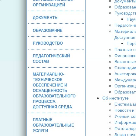
Документ
ОРГАНИЗАЦИЕЙ
Образова
Руководст
ДОКУМЕНТЫ
Науч
Педагогич
ОБРАЗОВАНИЕ
Материаль
Доступная
РУКОВОДСТВО
Пере
Платные о
Финансово
ПЕДАГОГИЧЕСКИЙ
СОСТАВ
Вакантные
Стипендии
Анкетиров
МАТЕРИАЛЬНО-
ТЕХНИЧЕСКОЕ
Междунаро
ОБЕСПЕЧЕНИЕ И
Организац
ОСНАЩЕННОСТЬ
Образоват
ОБРАЗОВАТЕЛЬНОГО
Об институте
ПРОЦЕССА.
Система м
ДОСТУПНАЯ СРЕДА
Новости и
Ученый со
ПЛАТНЫЕ
Информаци
ОБРАЗОВАТЕЛЬНЫЕ
Фотогалер
УСЛУГИ
Доска поч