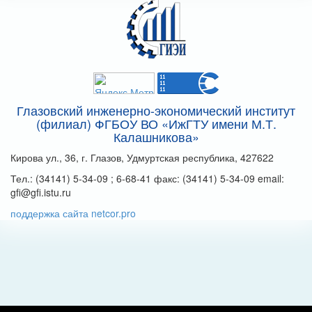
Глазовский инженерно-экономический институт
(филиал) ФГБОУ ВО «ИжГТУ имени М.Т.
Калашникова»
Кирова ул., 36, г. Глазов, Удмуртская республика, 427622
Тел.: (34141) 5-34-09 ; 6-68-41 факс: (34141) 5-34-09 email:
gfi@gfi.istu.ru
поддержка сайта netcor.pro