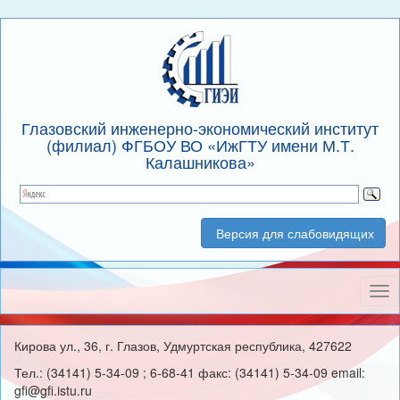
Глазовский инженерно-экономический институт
(филиал) ФГБОУ ВО «ИжГТУ имени М.Т.
Калашникова»
Версия для слабовидящих
Нав
Кирова ул., 36, г. Глазов, Удмуртская республика, 427622
Тел.: (34141) 5-34-09 ; 6-68-41 факс: (34141) 5-34-09 email:
gfi@gfi.istu.ru