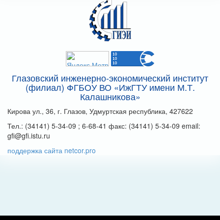
Глазовский инженерно-экономический институт
(филиал) ФГБОУ ВО «ИжГТУ имени М.Т.
Калашникова»
Кирова ул., 36, г. Глазов, Удмуртская республика, 427622
Тел.: (34141) 5-34-09 ; 6-68-41 факс: (34141) 5-34-09 email:
gfi@gfi.istu.ru
поддержка сайта netcor.pro