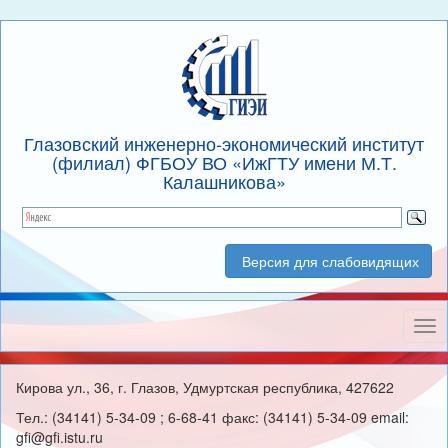
Глазовский инженерно-экономический институт
(филиал) ФГБОУ ВО «ИжГТУ имени М.Т.
Калашникова»
Версия для слабовидящих
Нав
Кирова ул., 36, г. Глазов, Удмуртская республика, 427622
Тел.: (34141) 5-34-09 ; 6-68-41 факс: (34141) 5-34-09 email:
gfi@gfi.istu.ru