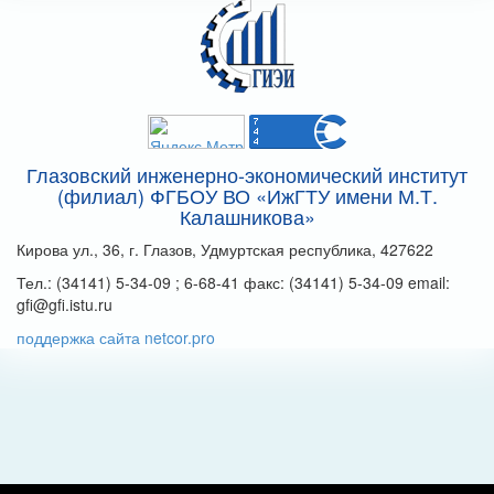
Глазовский инженерно-экономический институт
(филиал) ФГБОУ ВО «ИжГТУ имени М.Т.
Калашникова»
Кирова ул., 36, г. Глазов, Удмуртская республика, 427622
Тел.: (34141) 5-34-09 ; 6-68-41 факс: (34141) 5-34-09 email:
gfi@gfi.istu.ru
поддержка сайта netcor.pro