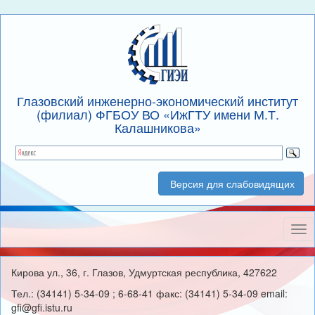
Глазовский инженерно-экономический институт
(филиал) ФГБОУ ВО «ИжГТУ имени М.Т.
Калашникова»
Версия для слабовидящих
Нав
Кирова ул., 36, г. Глазов, Удмуртская республика, 427622
Тел.: (34141) 5-34-09 ; 6-68-41 факс: (34141) 5-34-09 email:
gfi@gfi.istu.ru