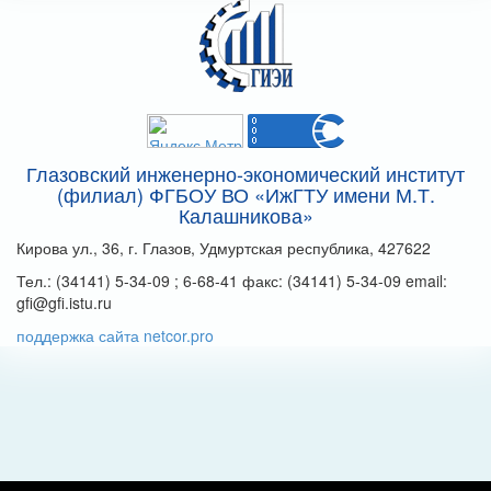
Глазовский инженерно-экономический институт
(филиал) ФГБОУ ВО «ИжГТУ имени М.Т.
Калашникова»
Кирова ул., 36, г. Глазов, Удмуртская республика, 427622
Тел.: (34141) 5-34-09 ; 6-68-41 факс: (34141) 5-34-09 email:
gfi@gfi.istu.ru
поддержка сайта netcor.pro