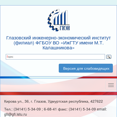
Глазовский инженерно-экономический институт
(филиал) ФГБОУ ВО «ИжГТУ имени М.Т.
Калашникова»
Версия для слабовидящих
Нав
Кирова ул., 36, г. Глазов, Удмуртская республика, 427622
Тел.: (34141) 5-34-09 ; 6-68-41 факс: (34141) 5-34-09 email:
gfi@gfi.istu.ru