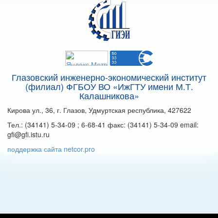
Глазовский инженерно-экономический институт
(филиал) ФГБОУ ВО «ИжГТУ имени М.Т.
Калашникова»
Кирова ул., 36, г. Глазов, Удмуртская республика, 427622
Тел.: (34141) 5-34-09 ; 6-68-41 факс: (34141) 5-34-09 email:
gfi@gfi.istu.ru
поддержка сайта netcor.pro