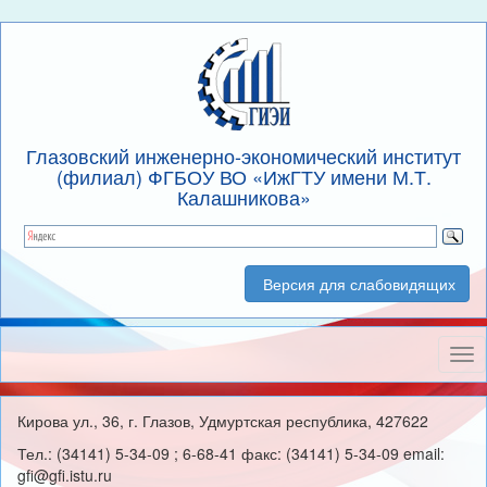
Глазовский инженерно-экономический институт
(филиал) ФГБОУ ВО «ИжГТУ имени М.Т.
Калашникова»
Версия для слабовидящих
Нав
Кирова ул., 36, г. Глазов, Удмуртская республика, 427622
Тел.: (34141) 5-34-09 ; 6-68-41 факс: (34141) 5-34-09 email:
gfi@gfi.istu.ru