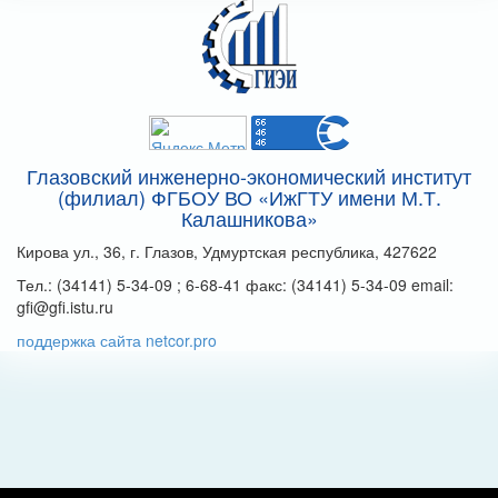
Глазовский инженерно-экономический институт
(филиал) ФГБОУ ВО «ИжГТУ имени М.Т.
Калашникова»
Кирова ул., 36, г. Глазов, Удмуртская республика, 427622
Тел.: (34141) 5-34-09 ; 6-68-41 факс: (34141) 5-34-09 email:
gfi@gfi.istu.ru
поддержка сайта netcor.pro