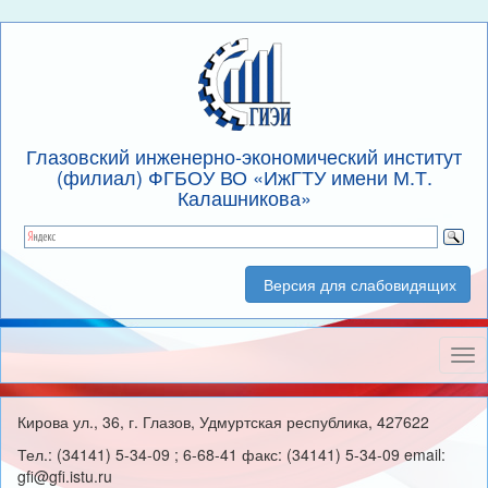
Глазовский инженерно-экономический институт
(филиал) ФГБОУ ВО «ИжГТУ имени М.Т.
Калашникова»
Версия для слабовидящих
Нав
Кирова ул., 36, г. Глазов, Удмуртская республика, 427622
Тел.: (34141) 5-34-09 ; 6-68-41 факс: (34141) 5-34-09 email:
gfi@gfi.istu.ru