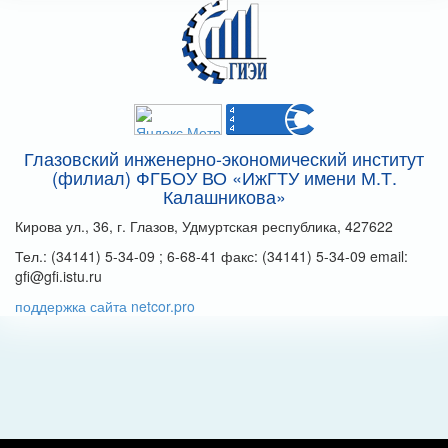
Глазовский инженерно-экономический институт
(филиал) ФГБОУ ВО «ИжГТУ имени М.Т.
Калашникова»
Кирова ул., 36, г. Глазов, Удмуртская республика, 427622
Тел.: (34141) 5-34-09 ; 6-68-41 факс: (34141) 5-34-09 email:
gfi@gfi.istu.ru
поддержка сайта netcor.pro