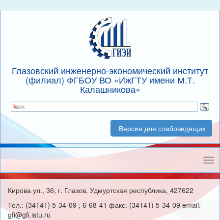
Глазовский инженерно-экономический институт
(филиал) ФГБОУ ВО «ИжГТУ имени М.Т.
Калашникова»
Версия для слабовидящих
Нав
Кирова ул., 36, г. Глазов, Удмуртская республика, 427622
Тел.: (34141) 5-34-09 ; 6-68-41 факс: (34141) 5-34-09 email:
gfi@gfi.istu.ru