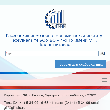
Глазовский инженерно-экономический институт
(филиал) ФГБОУ ВО «ИжГТУ имени М.Т.
Калашникова»
Версия для слабовидящих
Нав
Кирова ул., 36, г. Глазов, Удмуртская республика, 427622
Тел.: (34141) 5-34-09 ; 6-68-41 факс: (34141) 5-34-09 email:
gfi@gfi.istu.ru