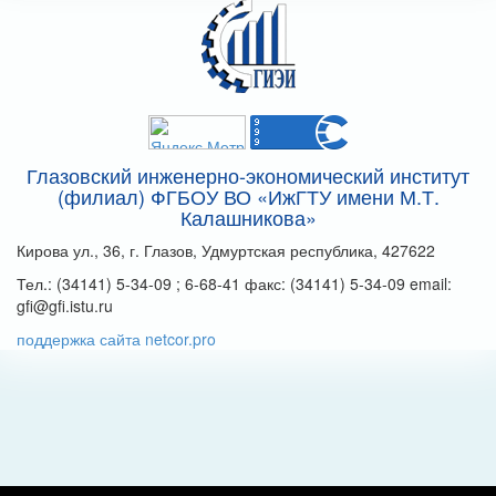
Глазовский инженерно-экономический институт
(филиал) ФГБОУ ВО «ИжГТУ имени М.Т.
Калашникова»
Кирова ул., 36, г. Глазов, Удмуртская республика, 427622
Тел.: (34141) 5-34-09 ; 6-68-41 факс: (34141) 5-34-09 email:
gfi@gfi.istu.ru
поддержка сайта netcor.pro