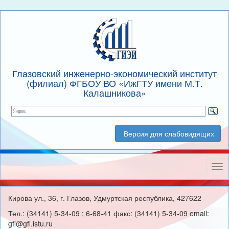
Глазовский инженерно-экономический институт
(филиал) ФГБОУ ВО «ИжГТУ имени М.Т.
Калашникова»
Версия для слабовидящих
Нав
Кирова ул., 36, г. Глазов, Удмуртская республика, 427622
Тел.: (34141) 5-34-09 ; 6-68-41 факс: (34141) 5-34-09 email:
gfi@gfi.istu.ru