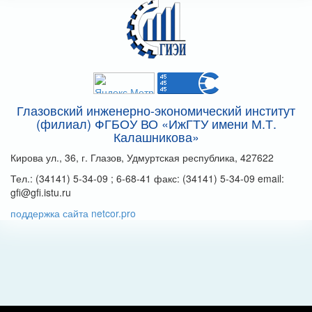
Глазовский инженерно-экономический институт
(филиал) ФГБОУ ВО «ИжГТУ имени М.Т.
Калашникова»
Кирова ул., 36, г. Глазов, Удмуртская республика, 427622
Тел.: (34141) 5-34-09 ; 6-68-41 факс: (34141) 5-34-09 email:
gfi@gfi.istu.ru
поддержка сайта netcor.pro