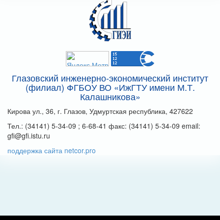
Глазовский инженерно-экономический институт
(филиал) ФГБОУ ВО «ИжГТУ имени М.Т.
Калашникова»
Кирова ул., 36, г. Глазов, Удмуртская республика, 427622
Тел.: (34141) 5-34-09 ; 6-68-41 факс: (34141) 5-34-09 email:
gfi@gfi.istu.ru
поддержка сайта netcor.pro