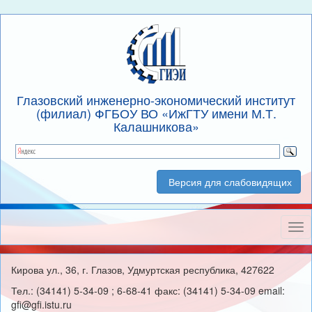
Глазовский инженерно-экономический институт
(филиал) ФГБОУ ВО «ИжГТУ имени М.Т.
Калашникова»
Версия для слабовидящих
Нав
Кирова ул., 36, г. Глазов, Удмуртская республика, 427622
Тел.: (34141) 5-34-09 ; 6-68-41 факс: (34141) 5-34-09 email:
gfi@gfi.istu.ru