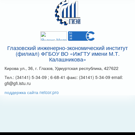
Глазовский инженерно-экономический институт
(филиал) ФГБОУ ВО «ИжГТУ имени М.Т.
Калашникова»
Кирова ул., 36, г. Глазов, Удмуртская республика, 427622
Тел.: (34141) 5-34-09 ; 6-68-41 факс: (34141) 5-34-09 email:
gfi@gfi.istu.ru
поддержка сайта netcor.pro