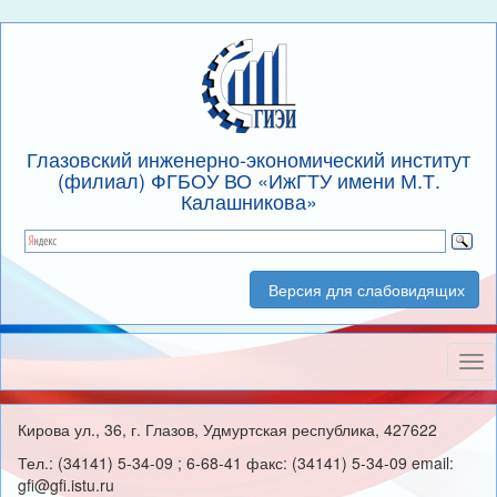
Глазовский инженерно-экономический институт
(филиал) ФГБОУ ВО «ИжГТУ имени М.Т.
Калашникова»
Версия для слабовидящих
Нав
Кирова ул., 36, г. Глазов, Удмуртская республика, 427622
Тел.: (34141) 5-34-09 ; 6-68-41 факс: (34141) 5-34-09 email:
gfi@gfi.istu.ru