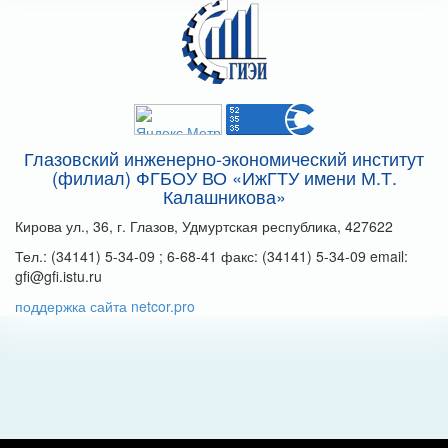
Глазовский инженерно-экономический институт
(филиал) ФГБОУ ВО «ИжГТУ имени М.Т.
Калашникова»
Кирова ул., 36, г. Глазов, Удмуртская республика, 427622
Тел.: (34141) 5-34-09 ; 6-68-41 факс: (34141) 5-34-09 email:
gfi@gfi.istu.ru
поддержка сайта netcor.pro