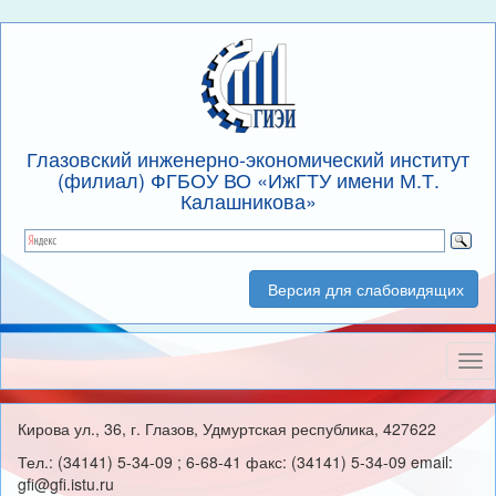
Глазовский инженерно-экономический институт
(филиал) ФГБОУ ВО «ИжГТУ имени М.Т.
Калашникова»
Версия для слабовидящих
Нав
Кирова ул., 36, г. Глазов, Удмуртская республика, 427622
Тел.: (34141) 5-34-09 ; 6-68-41 факс: (34141) 5-34-09 email:
gfi@gfi.istu.ru