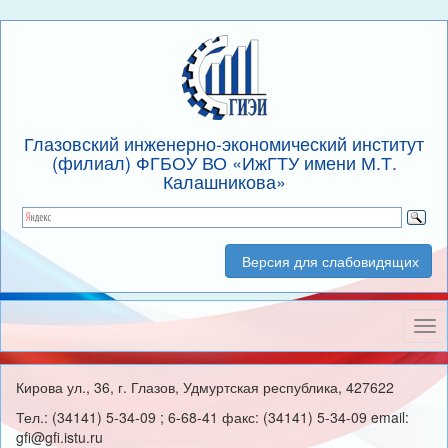
Глазовский инженерно-экономический институт
(филиал) ФГБОУ ВО «ИжГТУ имени М.Т.
Калашникова»
Версия для слабовидящих
Нав
Кирова ул., 36, г. Глазов, Удмуртская республика, 427622
Тел.: (34141) 5-34-09 ; 6-68-41 факс: (34141) 5-34-09 email:
gfi@gfi.istu.ru