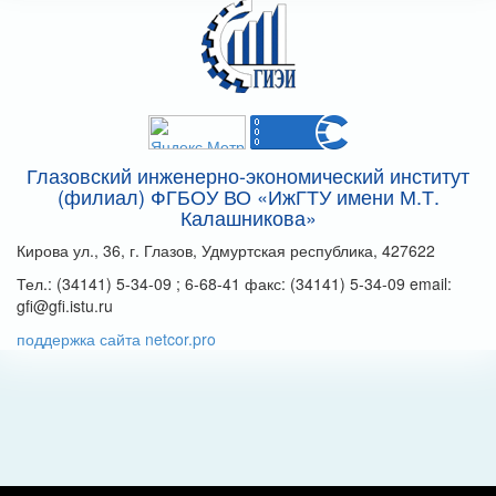
Глазовский инженерно-экономический институт
(филиал) ФГБОУ ВО «ИжГТУ имени М.Т.
Калашникова»
Кирова ул., 36, г. Глазов, Удмуртская республика, 427622
Тел.: (34141) 5-34-09 ; 6-68-41 факс: (34141) 5-34-09 email:
gfi@gfi.istu.ru
поддержка сайта netcor.pro