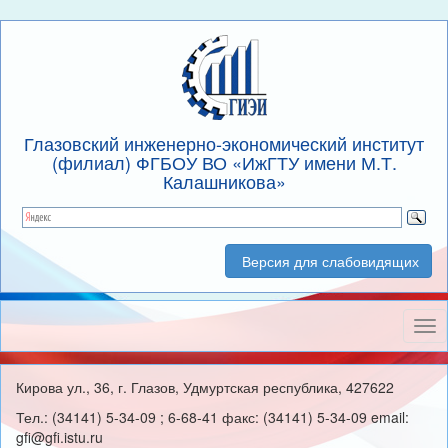
Глазовский инженерно-экономический институт
(филиал) ФГБОУ ВО «ИжГТУ имени М.Т.
Калашникова»
Версия для слабовидящих
Нав
Кирова ул., 36, г. Глазов, Удмуртская республика, 427622
Тел.: (34141) 5-34-09 ; 6-68-41 факс: (34141) 5-34-09 email:
gfi@gfi.istu.ru