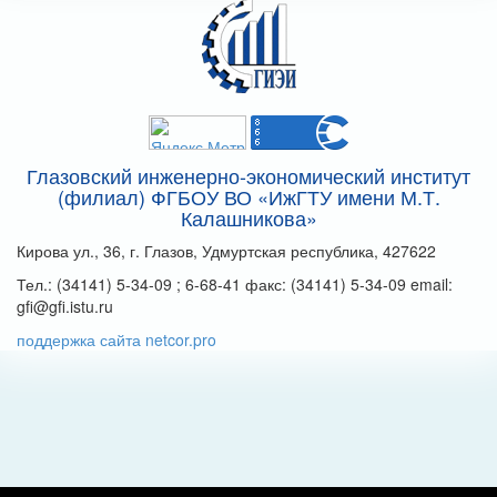
Глазовский инженерно-экономический институт
(филиал) ФГБОУ ВО «ИжГТУ имени М.Т.
Калашникова»
Кирова ул., 36, г. Глазов, Удмуртская республика, 427622
Тел.: (34141) 5-34-09 ; 6-68-41 факс: (34141) 5-34-09 email:
gfi@gfi.istu.ru
поддержка сайта netcor.pro