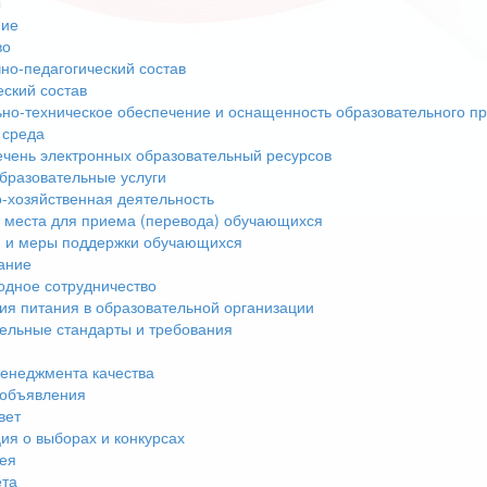
ы
ние
во
но-педагогический состав
еский состав
но-техническое обеспечение и оснащенность образовательного пр
 среда
чень электронных образовательный ресурсов
бразовательные услуги
-хозяйственная деятельность
 места для приема (перевода) обучающихся
 и меры поддержки обучающихся
ание
дное сотрудничество
ия питания в образовательной организации
ельные стандарты и требования
енеджмента качества
 объявления
вет
я о выборах и конкурсах
ея
ета