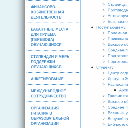
Страницы 
ФИНАНСОВО-
Противоде
ХОЗЯЙСТВЕННАЯ
Антикорру
ДЕЯТЕЛЬНОСТЬ
Безопасно
Поступающему
ВАКАНТНЫЕ МЕСТА
Приемная 
ДЛЯ ПРИЕМА
Приказы н
(ПЕРЕВОДА)
Высшее об
ОБУЧАЮЩИХСЯ
Среднее п
Подготовк
СТИПЕНДИИ И МЕРЫ
Подготовк
ПОДДЕРЖКИ
ОБУЧАЮЩИХСЯ
Студенту
Центр сод
Доступ в 
АНКЕТИРОВАНИЕ
Расписани
Арх
МЕЖДУНАРОДНОЕ
График ко
СОТРУДНИЧЕСТВО
Высшее об
Среднее п
ОРГАНИЗАЦИЯ
Военный у
ПИТАНИЯ В
ОБРАЗОВАТЕЛЬНОЙ
Внеучебна
ОРГАНИЗАЦИИ
Библиотек