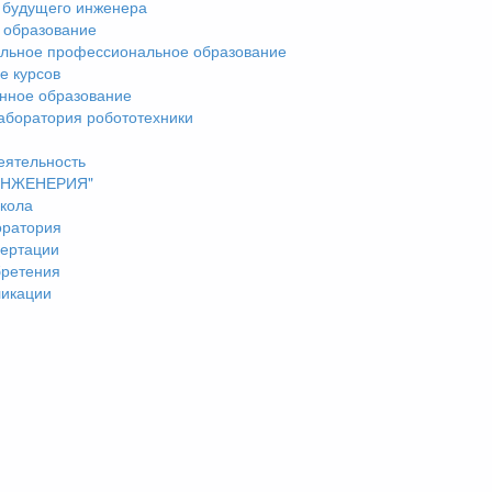
 будущего инженера
 образование
льное профессиональное образование
е курсов
нное образование
аборатория робототехники
еятельность
"ИНЖЕНЕРИЯ"
кола
оратория
ертации
бретения
ликации