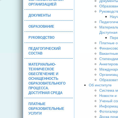
Документ
ОРГАНИЗАЦИЕЙ
Образова
Руководст
ДОКУМЕНТЫ
Науч
Педагогич
ОБРАЗОВАНИЕ
Материаль
Доступная
РУКОВОДСТВО
Пере
Платные о
Финансово
ПЕДАГОГИЧЕСКИЙ
СОСТАВ
Вакантные
Стипендии
Анкетиров
МАТЕРИАЛЬНО-
ТЕХНИЧЕСКОЕ
Междунаро
ОБЕСПЕЧЕНИЕ И
Организац
ОСНАЩЕННОСТЬ
Образоват
ОБРАЗОВАТЕЛЬНОГО
Об институте
ПРОЦЕССА.
Система м
ДОСТУПНАЯ СРЕДА
Новости и
Ученый со
ПЛАТНЫЕ
Информаци
ОБРАЗОВАТЕЛЬНЫЕ
Фотогалер
УСЛУГИ
Доска поч