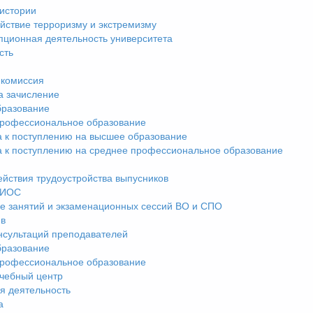
истории
йствие терроризму и экстремизму
пционная деятельность университета
сть
комиссия
а зачисление
разование
рофессиональное образование
а к поступлению на высшее образование
а к поступлению на среднее профессиональное образование
ействия трудоустройства выпусников
ЭИОС
е занятий и экзаменационных сессий ВО и СПО
ив
нсультаций преподавателей
разование
рофессиональное образование
чебный центр
я деятельность
а