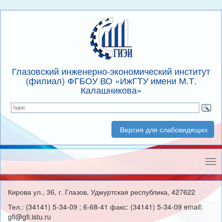
Глазовский инженерно-экономический институт
(филиал) ФГБОУ ВО «ИжГТУ имени М.Т.
Калашникова»
Версия для слабовидящих
Нав
Кирова ул., 36, г. Глазов, Удмуртская республика, 427622
Тел.: (34141) 5-34-09 ; 6-68-41 факс: (34141) 5-34-09 email:
gfi@gfi.istu.ru