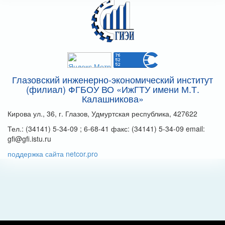
Глазовский инженерно-экономический институт
(филиал) ФГБОУ ВО «ИжГТУ имени М.Т.
Калашникова»
Кирова ул., 36, г. Глазов, Удмуртская республика, 427622
Тел.: (34141) 5-34-09 ; 6-68-41 факс: (34141) 5-34-09 email:
gfi@gfi.istu.ru
поддержка сайта netcor.pro