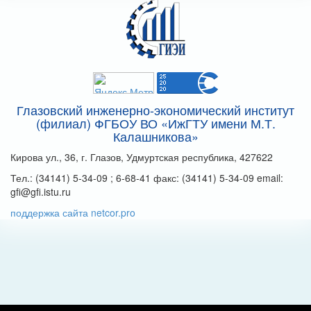
Глазовский инженерно-экономический институт
(филиал) ФГБОУ ВО «ИжГТУ имени М.Т.
Калашникова»
Кирова ул., 36, г. Глазов, Удмуртская республика, 427622
Тел.: (34141) 5-34-09 ; 6-68-41 факс: (34141) 5-34-09 email:
gfi@gfi.istu.ru
поддержка сайта netcor.pro