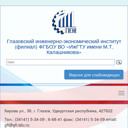
Глазовский инженерно-экономический институт
(филиал) ФГБОУ ВО «ИжГТУ имени М.Т.
Калашникова»
Версия для слабовидящих
Нав
Кирова ул., 36, г. Глазов, Удмуртская республика, 427622
Тел.: (34141) 5-34-09 ; 6-68-41 факс: (34141) 5-34-09 email:
gfi@gfi.istu.ru