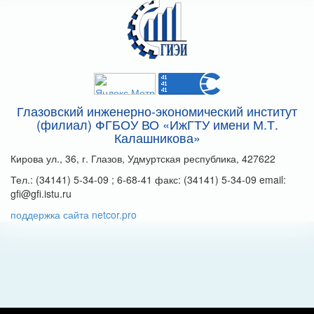
Глазовский инженерно-экономический институт
(филиал) ФГБОУ ВО «ИжГТУ имени М.Т.
Калашникова»
Кирова ул., 36, г. Глазов, Удмуртская республика, 427622
Тел.: (34141) 5-34-09 ; 6-68-41 факс: (34141) 5-34-09 email:
gfi@gfi.istu.ru
поддержка сайта netcor.pro