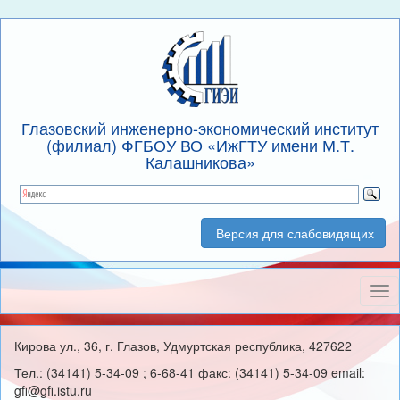
Глазовский инженерно-экономический институт
(филиал) ФГБОУ ВО «ИжГТУ имени М.Т.
Калашникова»
Версия для слабовидящих
Нав
Кирова ул., 36, г. Глазов, Удмуртская республика, 427622
Тел.: (34141) 5-34-09 ; 6-68-41 факс: (34141) 5-34-09 email:
gfi@gfi.istu.ru