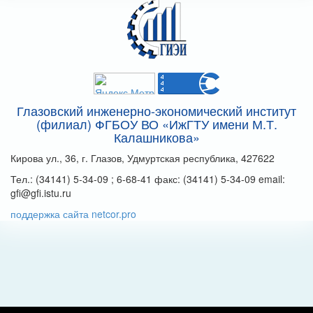
Глазовский инженерно-экономический институт
(филиал) ФГБОУ ВО «ИжГТУ имени М.Т.
Калашникова»
Кирова ул., 36, г. Глазов, Удмуртская республика, 427622
Тел.: (34141) 5-34-09 ; 6-68-41 факс: (34141) 5-34-09 email:
gfi@gfi.istu.ru
поддержка сайта netcor.pro