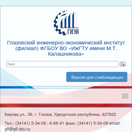
Глазовский инженерно-экономический институт
(филиал) ФГБОУ ВО «ИжГТУ имени М.Т.
Калашникова»
Версия для слабовидящих
Нав
Кирова ул., 36, г. Глазов, Удмуртская республика, 427622
Тел.: (34141) 5-34-09 ; 6-68-41 факс: (34141) 5-34-09 email:
gfi@gfi.istu.ru