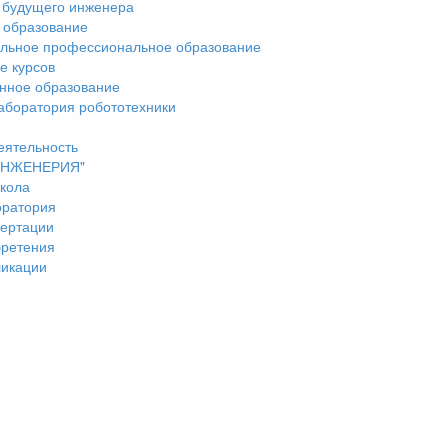
 будущего инженера
 образование
льное профессиональное образование
е курсов
нное образование
аборатория робототехники
еятельность
"ИНЖЕНЕРИЯ"
кола
оратория
ертации
бретения
ликации