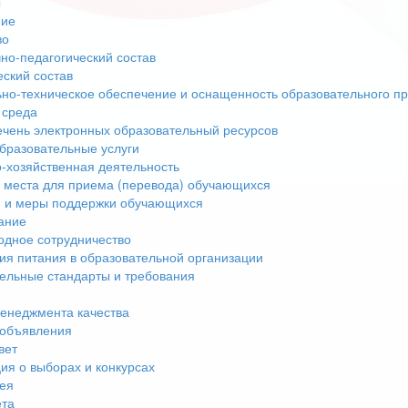
ы
ние
во
но-педагогический состав
еский состав
но-техническое обеспечение и оснащенность образовательного пр
 среда
чень электронных образовательный ресурсов
бразовательные услуги
-хозяйственная деятельность
 места для приема (перевода) обучающихся
 и меры поддержки обучающихся
ание
дное сотрудничество
ия питания в образовательной организации
ельные стандарты и требования
енеджмента качества
 объявления
вет
я о выборах и конкурсах
ея
ета