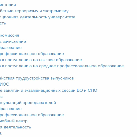
истории
йствие терроризму и экстремизму
пционная деятельность университета
сть
комиссия
а зачисление
разование
рофессиональное образование
а к поступлению на высшее образование
а к поступлению на среднее профессиональное образование
ействия трудоустройства выпусников
ЭИОС
е занятий и экзаменационных сессий ВО и СПО
ив
нсультаций преподавателей
разование
рофессиональное образование
чебный центр
я деятельность
а