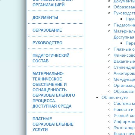
Документ
ОРГАНИЗАЦИЕЙ
Образова
Руководст
ДОКУМЕНТЫ
Науч
Педагогич
ОБРАЗОВАНИЕ
Материаль
Доступная
РУКОВОДСТВО
Пере
Платные о
Финансово
ПЕДАГОГИЧЕСКИЙ
СОСТАВ
Вакантные
Стипендии
Анкетиров
МАТЕРИАЛЬНО-
ТЕХНИЧЕСКОЕ
Междунаро
ОБЕСПЕЧЕНИЕ И
Организац
ОСНАЩЕННОСТЬ
Образоват
ОБРАЗОВАТЕЛЬНОГО
Об институте
ПРОЦЕССА.
Система м
ДОСТУПНАЯ СРЕДА
Новости и
Ученый со
ПЛАТНЫЕ
Информаци
ОБРАЗОВАТЕЛЬНЫЕ
Фотогалер
УСЛУГИ
Доска поч