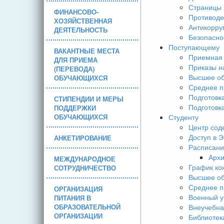
Страницы 
ФИНАНСОВО-
Противоде
ХОЗЯЙСТВЕННАЯ
Антикорру
ДЕЯТЕЛЬНОСТЬ
Безопасно
Поступающему
ВАКАНТНЫЕ МЕСТА
Приемная 
ДЛЯ ПРИЕМА
Приказы н
(ПЕРЕВОДА)
Высшее об
ОБУЧАЮЩИХСЯ
Среднее п
Подготовк
СТИПЕНДИИ И МЕРЫ
Подготовк
ПОДДЕРЖКИ
ОБУЧАЮЩИХСЯ
Студенту
Центр сод
Доступ в 
АНКЕТИРОВАНИЕ
Расписани
Арх
МЕЖДУНАРОДНОЕ
График ко
СОТРУДНИЧЕСТВО
Высшее об
Среднее п
ОРГАНИЗАЦИЯ
Военный у
ПИТАНИЯ В
ОБРАЗОВАТЕЛЬНОЙ
Внеучебна
ОРГАНИЗАЦИИ
Библиотек